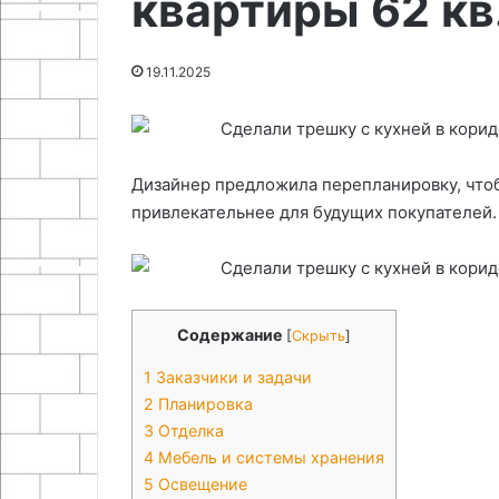
квартиры 62 кв
02.05.2026
Проектирование
18.11.2025
функциональной зоны в
Как сделать н
19.11.2025
багажном отделении
своими рукам
Дизайнер предложила перепланировку, чтоб
привлекательнее для будущих покупателей.
Содержание
[
Скрыть
]
1
Заказчики и задачи
2
Планировка
3
Отделка
4
Мебель и системы хранения
5
Освещение