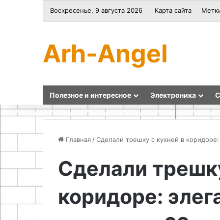
Воскресенье, 9 августа 2026
Карта сайта
Метк
Arh-Angel
Полезное и интересное
Электроника
С
Главная
/
Сделали трешку с кухней в коридоре:
Сделали трешку
Проектирование
Как
функциональной
сделать
коридоре: элег
зоны
настенные
в
часы
багажном
своими
отделении
руками