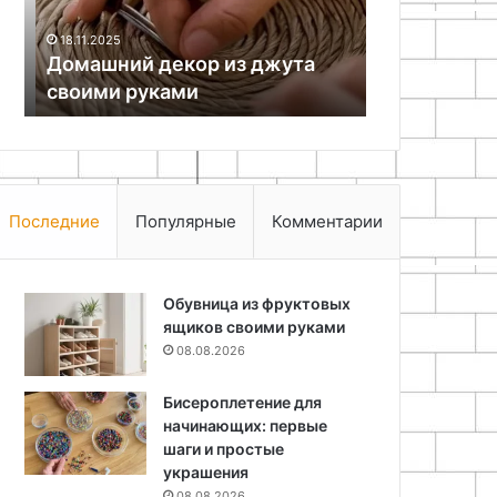
руками
18.11.2025
05.05.2026
Домашний декор из джута
Как сделать
своими руками
макраме св
Последние
Популярные
Комментарии
Обувница из фруктовых
ящиков своими руками
08.08.2026
Бисероплетение для
начинающих: первые
шаги и простые
украшения
08.08.2026