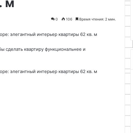
. м
25.06.2024
астенные часы
Как сделать жидкий пластик
0
106
Время чтения: 2 мин.
и
для склейки
ы сделать квартиру функциональнее и