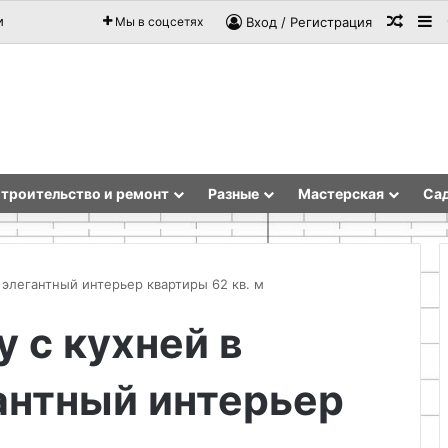
Случа
Si
и
Мы в соцсетях
Вход / Регистрация
троительство и ремонт
Разные
Мастерская
Сад
 элегантный интерьер квартиры 62 кв. м
 с кухней в
Как
сделать
антный интерьер
жидкий
пластик
для
склейки