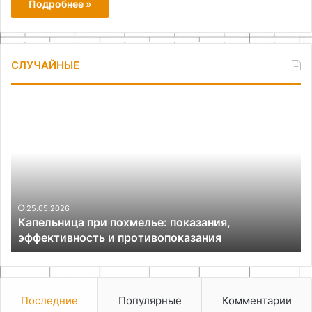
Подробнее »
СЛУЧАЙНЫЕ
Капельница
Ук
при
из
похмелье:
по
показания,
гл
эффективность
и
противопоказания
25.05.2026
Капельница при похмелье: показания,
эффективность и противопоказания
Последние
Популярные
Комментарии