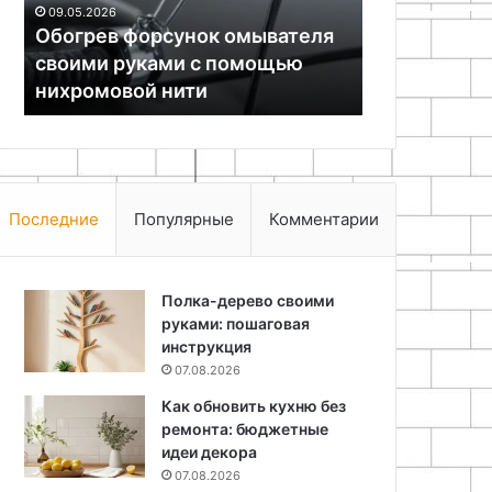
Физика маг
китайского
для
выбор герк
25.06.2024
адаптера
охраны
Как сделать Wi-Fi антенну для
Сердце бю
Сердце
китайского адаптера
системы ге
бюджетной
охранной
системы
геркон
Последние
Популярные
Комментарии
Полка-дерево своими
руками: пошаговая
инструкция
07.08.2026
Как обновить кухню без
ремонта: бюджетные
идеи декора
07.08.2026