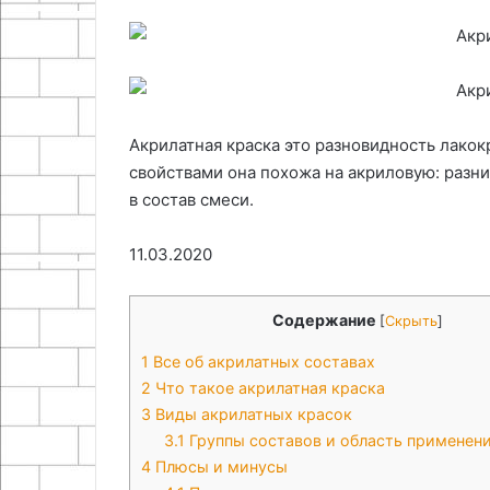
20.04.2026
текстиля
компрессора
Как сделать с
13.05.2026
своими
Инструменты и ткани для
глушитель для
руками
создания уютного текстиля
компрессора с
Акрилатная краска это разновидность лако
свойствами она похожа на акриловую: разн
в состав смеси.
11.03.2020
Содержание
[
Скрыть
]
1
Все об акрилатных составах
2
Что такое акрилатная краска
3
Виды акрилатных красок
3.1
Группы составов и область применен
4
Плюсы и минусы