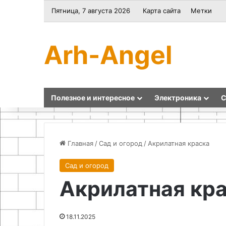
Пятница, 7 августа 2026
Карта сайта
Метки
Arh-Angel
Полезное и интересное
Электроника
С
Главная
/
Сад и огород
/
Акрилатная краска
Сад и огород
Инструменты
Как
Акрилатная кр
и
сделать
ткани
самодельный
для
глушитель
создания
для
18.11.2025
уютного
воздушного