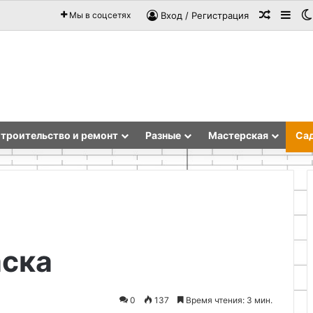
Случай
Sid
Мы в соцсетях
Вход / Регистрация
троительство и ремонт
Разные
Мастерская
Сад
Обогрев
аска
форсунок
омывателя
своими
руками
0
137
Время чтения: 3 мин.
с