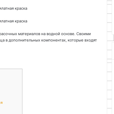
09.05.2026
помощью
амодельный
Обогрев форсунок омывателя
нихромовой
 воздушного
своими руками с помощью
нити
воими руками
нихромовой нити
красочных материалов на водной основе. Своими
ица в дополнительных компонентах, которые входят
ия