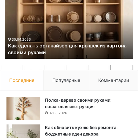
сделать
бы
органайзер
пр
для
по
крышек
ст
из
бе
картона
де
своими
30.04.2026
Как сделать органайзер для крышек из картона
руками
своими руками
Последние
Популярные
Комментарии
Полка-дерево своими руками:
пошаговая инструкция
07.08.2026
Как обновить кухню без ремонта:
бюджетные идеи декора