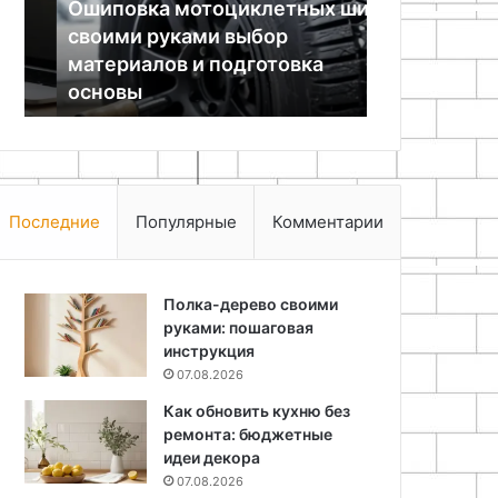
Ошиповка мотоциклетных шин
кухонь: сро
материалов
и
своими руками выбор
ориентиров
и
особенности
материалов и подготовка
особенност
подготовка
гарантии
основы
до 5 лет
основы
сроком
до
5
лет
Последние
Популярные
Комментарии
Полка-дерево своими
руками: пошаговая
инструкция
07.08.2026
Как обновить кухню без
ремонта: бюджетные
идеи декора
07.08.2026