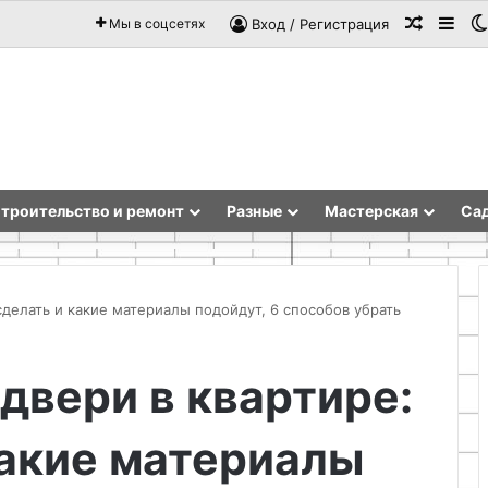
Случай
Sid
Мы в соцсетях
Вход / Регистрация
троительство и ремонт
Разные
Мастерская
Сад
сделать и какие материалы подойдут, 6 способов убрать
От
двери в квартире:
хаоса
к
какие материалы
порядку:
организация
20.07.2026
рабочего