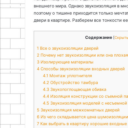
внешнего мира. Однако звукоизоляция в мн
поэтому о тишине приходится только мечт
двери в квартире. Разберем все тонкости е
Содержание
[
Скрыт
1
Все о звукоизоляции дверей
2
Почему нет звукоизоляции или она плохая
3
Изолирующие материалы
4
Способы звукоизоляции входных дверей
4.1
Монтаж уплотнителя
4.2
Обустройство тамбура
4.3
Звукопоглощающая обивка
4.4
Изоляция конструкции со съемной п
4.5
Звукоизоляция моделей с несъемной
5
Звукоизоляция межкомнатных дверей
6
Из чего складывается цена шумоизоляции
7
Как выбрать в квартиру хорошие входные