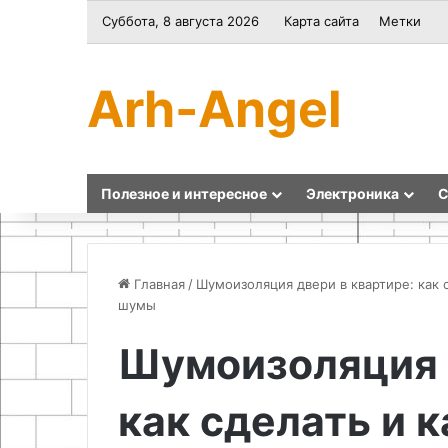
Суббота, 8 августа 2026
Карта сайта
Метки
Arh-Angel
Полезное и интересное
Электроника
С
Главная
/
Шумоизоляция двери в квартире: как 
шумы
Основы
Как
Шумоизоляция 
и
правильно
техника
заворачивать
как сделать и 
создания
саморез
вязаных
повторно
игрушек