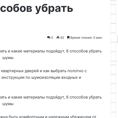
От хаоса к порядку:
особов убрать
места
организация рабочего места
для
 заворачивать
для максимальной
максимальной
рно
продуктивности
продуктивности
0
92
Время чтения: 5 мин.
 квартирных дверей и как выбрать полотно с
 инструкции по шумоизоляции входных и
олжна быть комфортным и надежным убежищем от