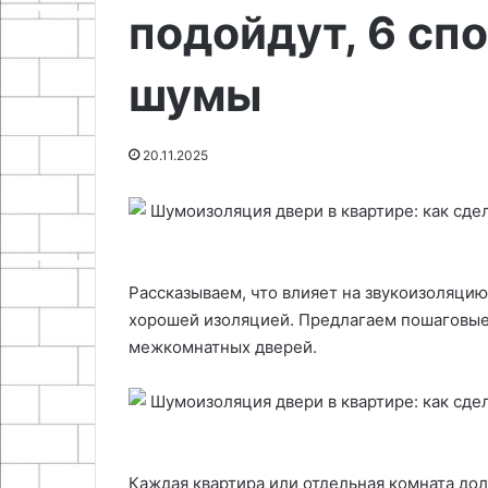
подойдут, 6 сп
крючком
15.05.2026
17.09.2025
Основы и техника создания
Как правильно
шумы
вязаных игрушек крючком
саморез повто
20.11.2025
Рассказываем, что влияет на звукоизоляцию
хорошей изоляцией. Предлагаем пошаговые
межкомнатных дверей.
Каждая квартира или отдельная комната д