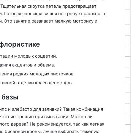
․ Тщательная скрутка петель предотвращает
․ Готовая японская вишня не требует сложного
․ Это занятие развивает мелкую моторику и
 флористике
итации молодых соцветий․
ания акцентов и объема․
ления редких молодых листочков․
ивной отделки краев лепестков․
 базы
пс и алебастр для заливки? Такая комбинация
утствие трещин при высыхании․ Можно ли
ого дерева? Не рекомендуется, так как легкая
ью бисерной кроны; лучше выбирать тяжелую