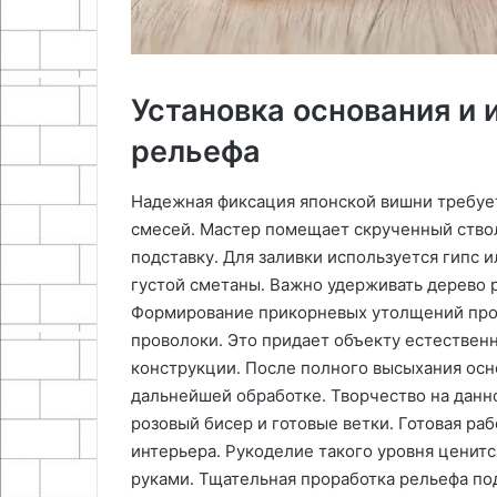
Установка основания и
рельефа
Надежная фиксация японской вишни требует
смесей․ Мастер помещает скрученный ство
подставку․ Для заливки используется гипс 
густой сметаны․ Важно удерживать дерево р
Формирование прикорневых утолщений прои
проволоки․ Это придает объекту естествен
конструкции․ После полного высыхания осн
дальнейшей обработке․ Творчество на данно
розовый бисер и готовые ветки․ Готовая ра
интерьера․ Рукоделие такого уровня ценитс
руками․ Тщательная проработка рельефа по