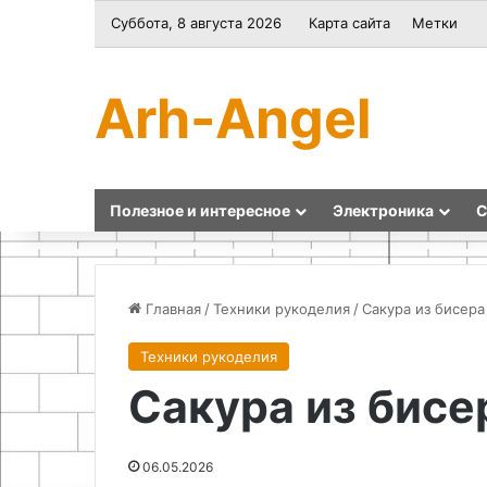
Суббота, 8 августа 2026
Карта сайта
Метки
Arh-Angel
Полезное и интересное
Электроника
С
Главная
/
Техники рукоделия
/
Сакура из бисер
Техники рукоделия
Оформление
Подготовка
Сакура из бисе
визы
к
во
обновлению
Францию
плодового
в
сада
06.05.2026
Санкт-