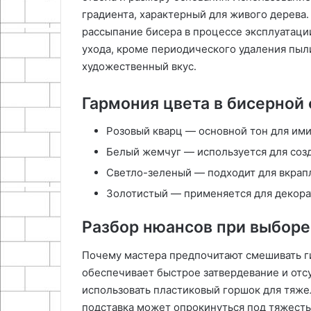
градиента, характерный для живого дерева
рассыпание бисера в процессе эксплуатации
ухода, кроме периодического удаления пыли
художественный вкус․
Гармония цвета в бисерной
Розовый кварц — основной тон для им
Белый жемчуг — используется для созд
Светло-зеленый — подходит для вкрап
Золотистый — применяется для декорат
Разбор нюансов при выборе
Почему мастера предпочитают смешивать ги
обеспечивает быстрое затвердевание и отс
использовать пластиковый горшок для тяжел
подставка может опрокинуться под тяжест