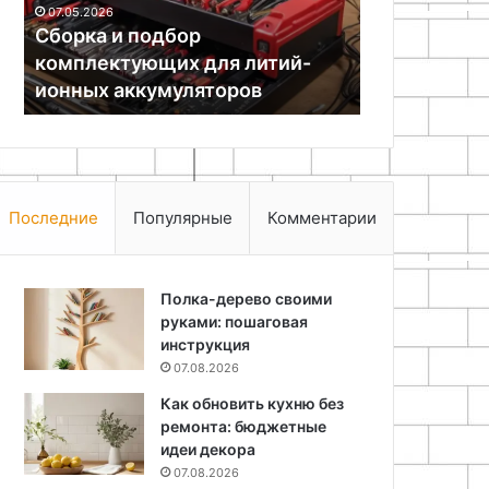
07.05.2026
ионных
Сборка и подбор
22.11.2025
аккумуляторов
комплектующих для литий-
Мастер-кла
ионных аккумуляторов
ручной рос
Последние
Популярные
Комментарии
Полка-дерево своими
руками: пошаговая
инструкция
07.08.2026
Как обновить кухню без
ремонта: бюджетные
идеи декора
07.08.2026