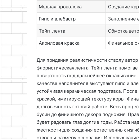
Медная проволока
Создание кар
Гипс и алебастр
Заполнение е
Тейп-лента
Обмотка вето
Акриловая краска
Финальное о
Для придания реалистичности стволу автор 
флористическая лента․ Тейп-лента помогае
поверхность под дальнейшее окрашивание․ 
качестве наполнителя выступают гипс и але
устойчивая керамическая подставка․ После
краской, имитирующей текстуру коры․ Фина
долговечность готовой работе․ Весь процес
бусин до финишного декора подножия․ Прав
будет радовать глаз долгие годы․ Работа н
жесткости для создания естественных изги
ствола и размеру основания․ Использование