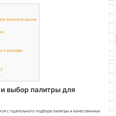
18.05.2026
к
Техника холодного батика:
росписи
обновлению
инструменты и подготовка к
для японской вишни
а
росписи
ке
ого рельефа
жу
а
 и выбор палитры для
ся с тщательного подбора палитры и качественных