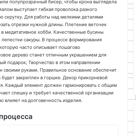
или полупрозрачный бисер, чтобы крона выглядела
алом выступает гибкая проволока разного
ю скрутку․ Для работы над мелкими деталями
езать отрезки нужной длины․ Плетение веточек
 в медитативное хобби․ Качественные бусины
 лепестки сакуры․ В процессе формирования
 которую часто описывает пошагово
товое дерево станет отличным украшением для
ый подарок; Творчество в этом направлении
н своими руками․ Правильное основание обеспечит
л будет закреплен в горшке․ Декор прикорневой
ия․ Каждый элемент должен гармонировать с общим
чает спешку и требует качественной организации
ю влияет на долговечность изделия․
 процесса