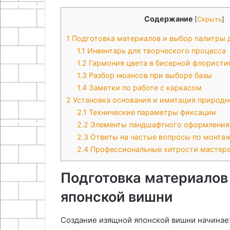
13.05.2026
Петербурге
Оформление визы во Францию
Содержание
28.04.2026
[
Скрыть
]
в
в Санкт-Петербурге в 2026
Подготовка к 
2026
1
Подготовка материалов и выбор палитры 
году
плодового сад
году
1.1
Инвентарь для творческого процесса
1.2
Гармония цвета в бисерной флористи
1.3
Разбор нюансов при выборе базы
1.4
Заметки по работе с каркасом
2
Установка основания и имитация природн
2.1
Технические параметры фиксации
2.2
Элементы ландшафтного оформления
2.3
Ответы на частые вопросы по монта
2.4
Профессиональные хитрости мастер
Подготовка материалов
японской вишни
Создание изящной японской вишни начинает