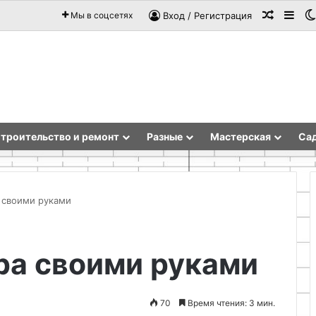
Случай
Sid
Мы в соцсетях
Вход / Регистрация
троительство и ремонт
Разные
Мастерская
Сад
а своими руками
Техника
ра своими руками
холодного
батика:
инструменты
и
70
Время чтения: 3 мин.
подготовка