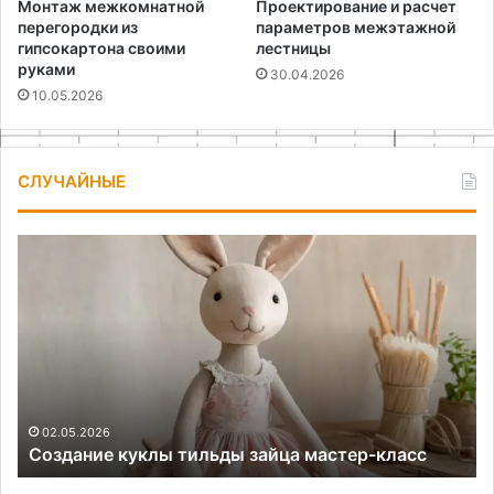
Монтаж межкомнатной
Проектирование и расчет
перегородки из
параметров межэтажной
гипсокартона своими
лестницы
руками
30.04.2026
10.05.2026
СЛУЧАЙНЫЕ
Создание
Ка
куклы
сд
тильды
пр
зайца
ге
мастер-
си
класс
на
NE
02.05.2026
Создание куклы тильды зайца мастер-класс