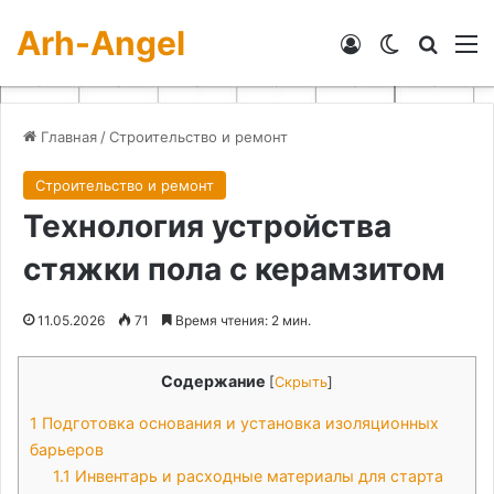
Arh-Angel
Войти
Switch skin
Искат
М
Главная
/
Строительство и ремонт
Строительство и ремонт
Технология устройства
стяжки пола с керамзитом
11.05.2026
71
Время чтения: 2 мин.
Содержание
[
Скрыть
]
1
Подготовка основания и установка изоляционных
барьеров
1.1
Инвентарь и расходные материалы для старта