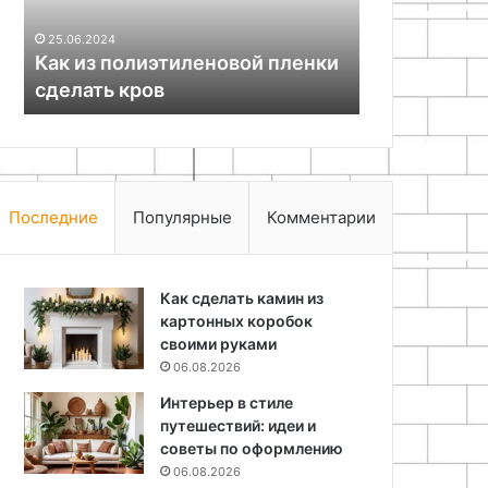
Парк 
возможно
Кольс
для
пленки
возмо
25.06.2024
путешест
Как сделать линейный привод
путеш
Последние
Популярные
Комментарии
Как сделать камин из
картонных коробок
своими руками
06.08.2026
Интерьер в стиле
путешествий: идеи и
советы по оформлению
06.08.2026