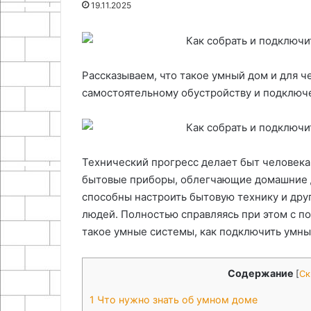
19.11.2025
станка
гвоздя
25.06.2024
25.06.2024
Как проточить тормозной диск
Как разж
без токарного станка
обычного
Рассказываем, что такое умный дом и для ч
самостоятельному обустройству и подключ
Технический прогресс делает быт человек
бытовые приборы, облегчающие домашние д
способны настроить бытовую технику и друг
людей. Полностью справляясь при этом с по
такое умные системы, как подключить умны
Содержание
[
Ск
1
Что нужно знать об умном доме