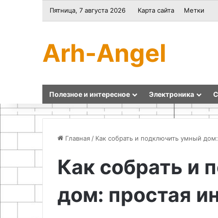
Пятница, 7 августа 2026
Карта сайта
Метки
Arh-Angel
Полезное и интересное
Электроника
С
Главная
/
Как собрать и подключить умный дом:
Как собрать и 
Как
Как
проточить
разжечь
дом: простая и
тормозной
огонь
диск
при
без
помощи
токарного
обычного