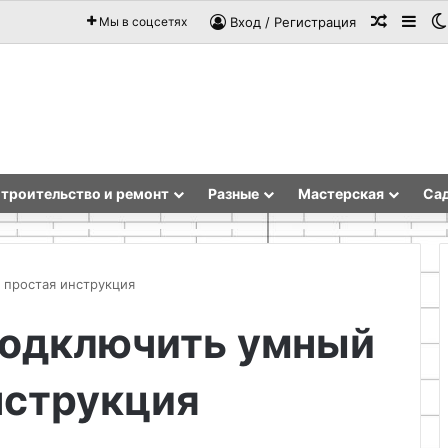
Случай
Sid
Мы в соцсетях
Вход / Регистрация
троительство и ремонт
Разные
Мастерская
Сад
 простая инструкция
подключить умный
Как
из
нструкция
полиэтиленовой
пленки
сделать
кров