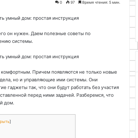
0
97
Время чтения: 5 мин.
25.06.2024
ечь огонь при помощи
Как из полиэтиленовой 
 гвоздя
сделать кров
его он нужен. Даем полезные советы по
ению системы.
а комфортным. Причем появляются не только новые
ела, но и управляющие ими системы. Они
ие гаджеты так, что они будут работать без участия
ставленной перед ними задачей. Разберемся, что
й дом.
рыть
]