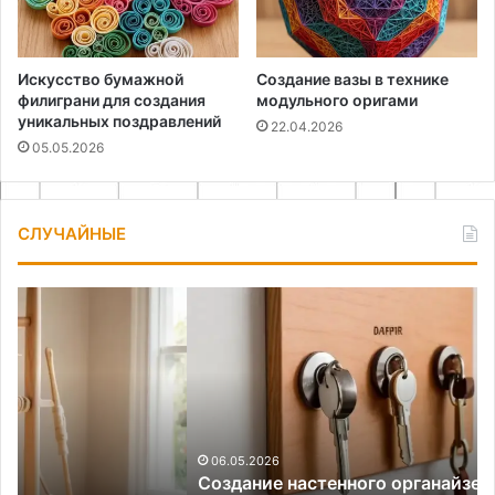
Искусство бумажной
Создание вазы в технике
филиграни для создания
модульного оригами
уникальных поздравлений
22.04.2026
05.05.2026
СЛУЧАЙНЫЕ
Создание
Ка
настенного
пр
органайзера
на
из
кв
фанеры
и
натуральной
кожи
06.05.2026
Создание настенного органайзера из фанеры и