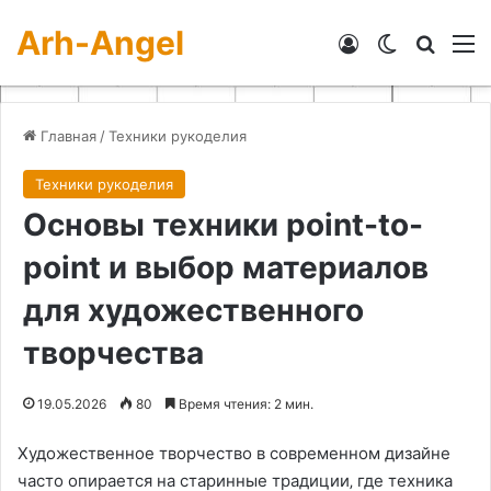
Arh-Angel
Войти
Switch skin
Искат
М
Главная
/
Техники рукоделия
Техники рукоделия
Основы техники point-to-
point и выбор материалов
для художественного
творчества
19.05.2026
80
Время чтения: 2 мин.
Художественное творчество в современном дизайне
часто опирается на старинные традиции‚ где техника