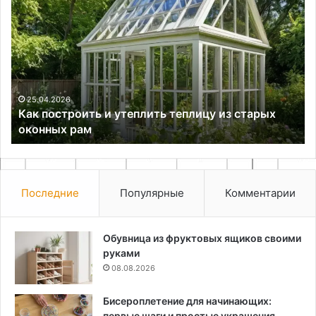
построить
ин
и
по
утеплить
ра
теплицу
и
из
мо
старых
пл
оконных
лю
25.04.2026
Как построить и утеплить теплицу из старых
рам
оконных рам
Последние
Популярные
Комментарии
Обувница из фруктовых ящиков своими
руками
08.08.2026
Бисероплетение для начинающих:
первые шаги и простые украшения