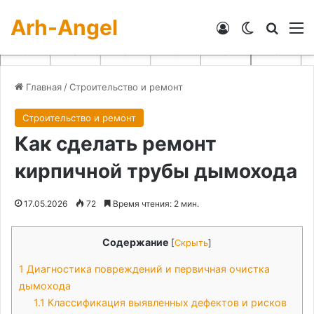
Arh-Angel
Войти
Switch skin
Искат
М
Главная
/
Строительство и ремонт
Строительство и ремонт
Как сделать ремонт
кирпичной трубы дымохода
17.05.2026
72
Время чтения: 2 мин.
Содержание
[
Скрыть
]
1
Диагностика повреждений и первичная очистка
дымохода
1.1
Классификация выявленных дефектов и рисков