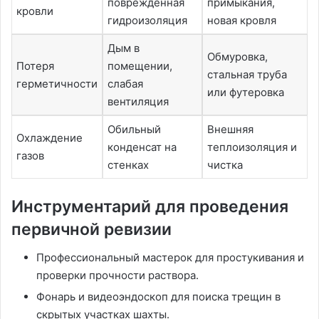
поврежденная
примыкания,
кровли
гидроизоляция
новая кровля
Дым в
Обмуровка,
Потеря
помещении,
стальная труба
герметичности
слабая
или футеровка
вентиляция
Обильный
Внешняя
Охлаждение
конденсат на
теплоизоляция и
газов
стенках
чистка
Инструментарий для проведения
первичной ревизии
Профессиональный мастерок для простукивания и
проверки прочности раствора.
Фонарь и видеоэндоскоп для поиска трещин в
скрытых участках шахты.