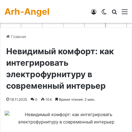
Arh-Angel
Войти
Switch skin
Искат
М
Главная
Невидимый комфорт: как
интегрировать
электрофурнитуру в
современный интерьер
18.11.2025
0
104
Время чтения: 2 мин.