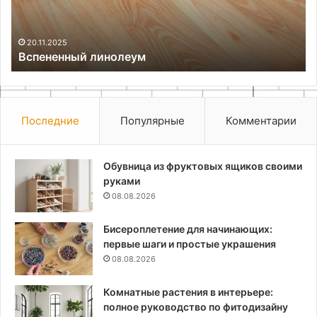
в
ст
ло
20.11.2025
Вспененный линолеум
св
ру
Последние
Популярные
Комментарии
Обувница из фруктовых ящиков своими
руками
08.08.2026
Бисероплетение для начинающих:
первые шаги и простые украшения
08.08.2026
Комнатные растения в интерьере:
полное руководство по фитодизайну