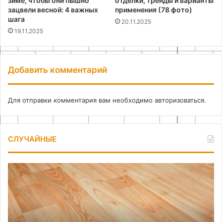
зиме, чтобы они пышно
отделки, тренды и варианты
зацвели весной: 4 важных
применения (78 фото)
шага
20.11.2025
19.11.2025
Добавить комментарий
Для отправки комментария вам необходимо
авторизоваться
.
СЛУЧАЙНЫЕ
Вспененный
Ка
линолеум
сд
ме
де
дл
кн