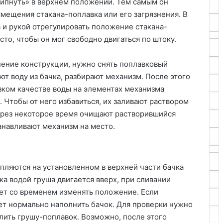
липнуть» в верхнем положении. Тем самым он
смещения стакана-поплавка или его загрязнения. В
 и рукой отрегулировать положение стакана-
сто, чтобы он мог свободно двигаться по штоку.
нение конструкции, нужно снять поплавковый
ют воду из бачка, разбирают механизм. После этого
зком качестве воды на элементах механизма
 Чтобы от него избавиться, их заливают раствором
ерез некоторое время очищают растворившийся
анавливают механизм на место.
пляются на установленном в верхней части бачка
а водой груша двигается вверх, при сливании
жет со временем изменять положение. Если
ет нормально наполнить бачок. Для проверки нужно
лить грушу-поплавок. Возможно, после этого