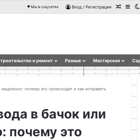
Случай
Sid
Мы в соцсетях
Вход / Регистрация
троительство и ремонт
Разные
Мастерская
Сад
ь медленно: почему это происходит и как исправить
Швейная
вода в бачок или
фурнитура
для
: почему это
качественных
изделий