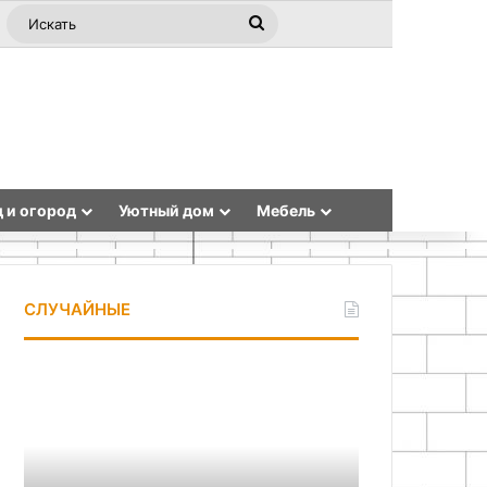
ная статья
ebar
Switch skin
Искать
 и огород
Уютный дом
Мебель
СЛУЧАЙНЫЕ
Преимущества
Сборка
стационарной
садового
установки
опрыскивателя
электролобзика
своими
в
руками
домашней