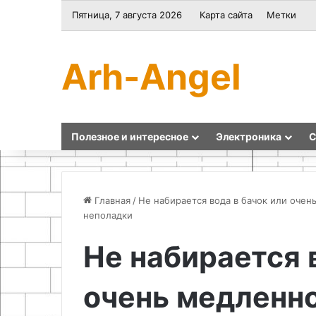
Пятница, 7 августа 2026
Карта сайта
Метки
Arh-Angel
Полезное и интересное
Электроника
С
Главная
/
Не набирается вода в бачок или очен
неполадки
Выбор
Подготовка
Не набирается 
текстиля
и
и
техника
очень медленно
подложки
безопасности
для
при
гладильной
ремонте