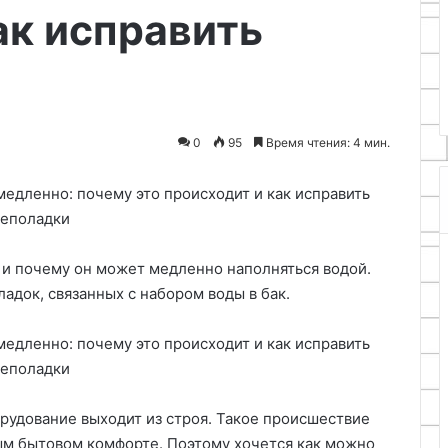
ак исправить
техника
19.12.2025
при ремонте
Швейная фурнитура для
 компьютера
качественных изделий
0
95
Время чтения: 4 мин.
к и почему он может медленно наполняться водой.
адок, связанных с набором воды в бак.
рудование выходит из строя. Такое происшествие
ым бытовом комфорте. Поэтому хочется как можно