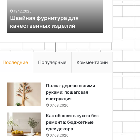
03.05.2026
мастерской
Преимущества стационарной
20.04.2026
установки электролобзика в
Сборка сад
домашней мастерской
опрыскиват
Последние
Популярные
Комментарии
Полка-дерево своими
руками: пошаговая
инструкция
07.08.2026
Как обновить кухню без
ремонта: бюджетные
идеи декора
07.08.2026