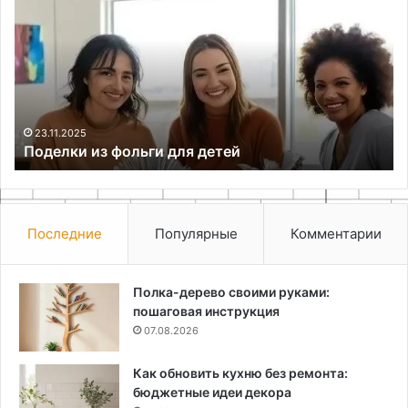
фольги
те
для
бу
детей
дл
со
23.11.2025
Поделки из фольги для детей
Последние
Популярные
Комментарии
Полка-дерево своими руками:
пошаговая инструкция
07.08.2026
Как обновить кухню без ремонта:
бюджетные идеи декора