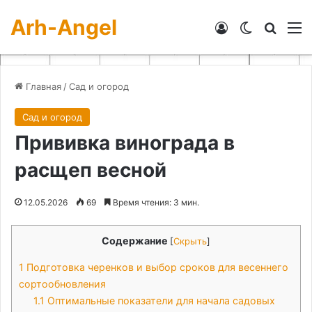
Arh-Angel
Войти
Switch skin
Искат
М
Главная
/
Сад и огород
Сад и огород
Прививка винограда в
расщеп весной
12.05.2026
69
Время чтения: 3 мин.
Содержание
[
Скрыть
]
1
Подготовка черенков и выбор сроков для весеннего
сортообновления
1.1
Оптимальные показатели для начала садовых