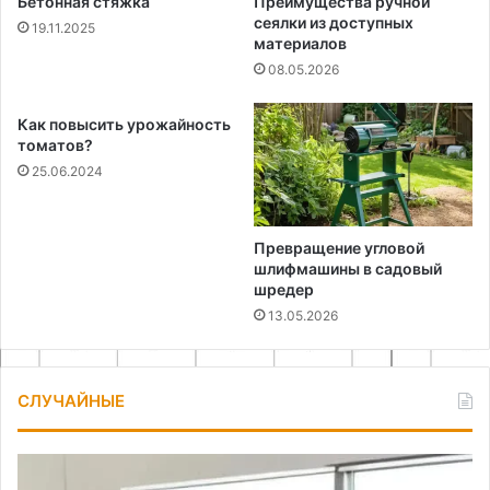
Бетонная стяжка
Преимущества ручной
сеялки из доступных
19.11.2025
материалов
08.05.2026
Как повысить урожайность
томатов?
25.06.2024
Превращение угловой
шлифмашины в садовый
шредер
13.05.2026
СЛУЧАЙНЫЕ
Поделки
Ка
из
сд