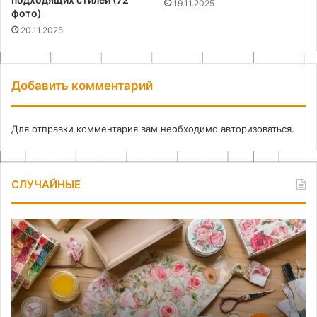
19.11.2025
фото)
20.11.2025
Добавить комментарий
Для отправки комментария вам необходимо
авторизоваться
.
СЛУЧАЙНЫЕ
Искусство
Ди
преображения
де
вещей:
ко
основы
ид
техники
дл
декупажа
со
ид