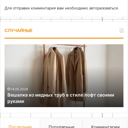
Для отправки комментария вам необходимо
авторизоваться
.
СЛУЧАЙНЫЕ
Гипсовая
Ар
штукатурка
бе
20.11.2025
Гипсовая штукатурка
Последние
Популярные
Комментарии