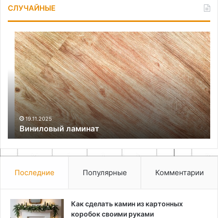
СЛУЧАЙНЫЕ
Виниловый
Ка
ламинат
сд
пу
из
пл
ве
св
ру
19.11.2025
Виниловый ламинат
Последние
Популярные
Комментарии
Как сделать камин из картонных
коробок своими руками