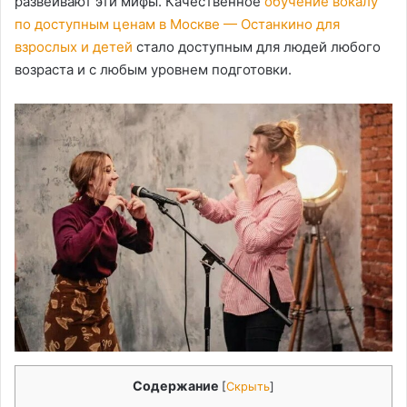
развеивают эти мифы. Качественное
обучение вокалу
по доступным ценам в Москве — Останкино для
взрослых и детей
стало доступным для людей любого
возраста и с любым уровнем подготовки.
Содержание
[
Скрыть
]