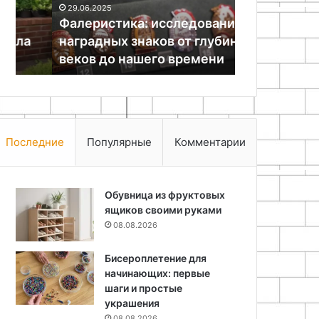
29.06.2025
веков
Фалеристика: исследования
25.06.2024
до
наградных знаков от глубины
Как сделат
нашего
веков до нашего времени
лампочке
времени
Последние
Популярные
Комментарии
Обувница из фруктовых
ящиков своими руками
08.08.2026
Бисероплетение для
начинающих: первые
шаги и простые
украшения
08.08.2026