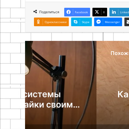
Поделиться
Facebook
X
Linked
Одноклассники
Skype
Messenger
Похож
М
Как сделать штати
ми
своими ру