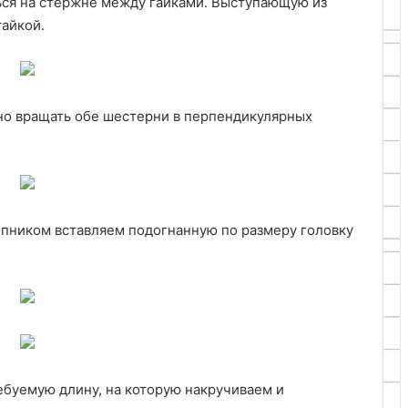
ься на стержне между гайками. Выступающую из
гайкой.
но вращать обе шестерни в перпендикулярных
ипником вставляем подогнанную по размеру головку
ебуемую длину, на которую накручиваем и