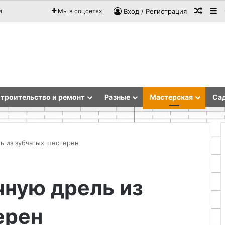
Случа
Si
и
Мы в соцсетях
Вход / Регистрация
троительство и ремонт
Разные
Мастерская
Сад
ль из зубчатых шестерен
Самодельная
чную дрель из
кладка
мангала
из
ерен
кирпича
с