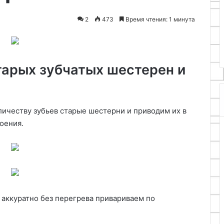
казаном
аждак из
25.05.2026
2
473
Время чтения: 1 минута
ральной машины
Самодельная кладка мангала
и
из кирпича с казаном
тарых зубчатых шестерен и
ичеству зубьев старые шестерни и приводим их в
оения.
аккуратно без перегрева привариваем по