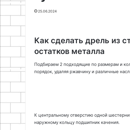
05.05.2026
20.04.2026
на
машины
Инженерные решения для
Как сделать н
25.06.2024
базе
своими
зимнего содержания дорог на
двигателя сти
УАЗ
руками
базе УАЗ
своими рукам
Как сделать дрель из с
остатков металла
Подбираем 2 подходящие по размерам и кол
порядок, удаляя ржавчину и различные насл
К центральному отверстию одной шестерни 
наружному кольцу подшипник качения.