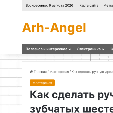
Воскресенье, 9 августа 2026
Карта сайта
Метк
Arh-Angel
Полезное и интересное
Электроника
С
Главная
/
Мастерская
/
Как сделать ручную дре
Мастерская
Инженерные
Как
Как сделать ру
решения
сделать
для
наждак
зимнего
из
зубчатых шест
содержания
двигателя
дорог
стиральной