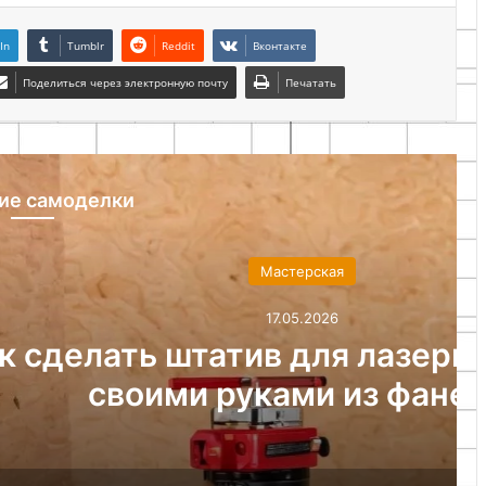
In
Tumblr
Reddit
Вконтакте
Поделиться через электронную почту
Печатать
ие самоделки
астерская
17.05.2026
в для лазерного уровня
ками из фанеры