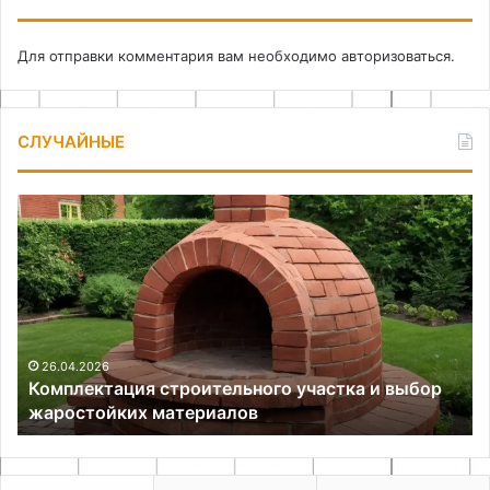
Для отправки комментария вам необходимо
авторизоваться
.
СЛУЧАЙНЫЕ
Комплектация
Ка
строительного
сд
участка
гр
и
св
выбор
ру
жаростойких
материалов
26.04.2026
Комплектация строительного участка и выбор
жаростойких материалов