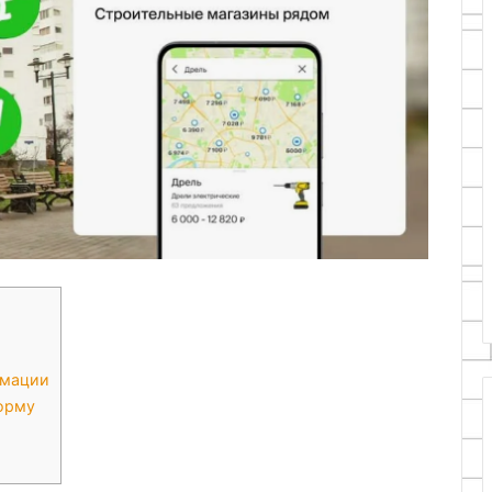
рмации
орму
ы