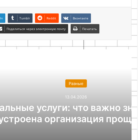
In
Tumblr
Reddit
Вконтакте
Поделиться через электронную почту
Печатать
ие самоделки
Разные
13.04.2026
 что важно знать и как
анизация прощания