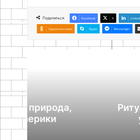
Поделиться
Facebook
X
Linked
Одноклассники
Skype
Messenger
Похож
а,
Ритуальные услуги:
устроена орг