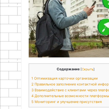
Содержание
[
Скрыть
]
1
Оптимизация карточки организации
2
Правильное заполнение контактной инфо
3
Взаимодействие с клиентами через платф
4
Дополнительные возможности платформ
5
Мониторинг и улучшение присутствия