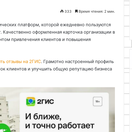
станка
ливать мягкий
25.06.2024
333
Время чтения: 2 мин.
ого ремня на
Как проточить тормозной дис
 дверь
без токарного станка
ических платформ, которой ежедневно пользуются
г. Качественно оформленная карточка организации в
нтом привлечения клиентов и повышения
ить отзывы на 2ГИС
. Грамотно настроенный профиль
ток клиентов и улучшить общую репутацию бизнеса