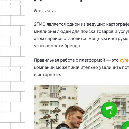
28.04.2026
на
ремня
Зачем устанав
01.05.2026
31.07.2025
Ардуино
на
Как сделать световой меч
стопор из стар
межкомнатную
своими руками на Ардуино
межкомнатную
2ГИС является одной из ведущих картограф
дверь
миллионы людей для поиска товаров и услу
этом сервисе становится мощным инструме
узнаваемости бренда.
Правильная работа с платформой — это
куп
компании может значительно увеличить по
в интернете.