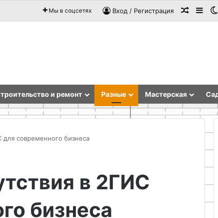
Случай
Sid
Мы в соцсетях
Вход / Регистрация
троительство и ремонт
Разные
Мастерская
Сад
С для современного бизнеса
Как
утствия в 2ГИС
проточить
тормозной
диск
го бизнеса
без
токарного