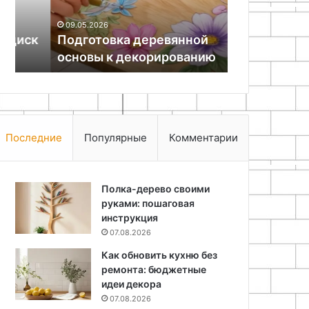
Как сделат
компонентов
водооттал
09.05.2026
в
к
Подготовка деревянной
из доступн
домашних
основы к декорированию
домашних у
условиях
Последние
Популярные
Комментарии
Полка-дерево своими
руками: пошаговая
инструкция
07.08.2026
Как обновить кухню без
ремонта: бюджетные
идеи декора
07.08.2026