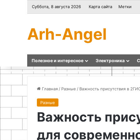
Суббота, 8 августа 2026
Карта сайта
Метки
Arh-Angel
Полезное и интересное
Электроника
С
Главная
/
Разные
/
Важность присутствия в 2ГИ
Разные
Как
Зачем
Важность прис
сделать
устанавливать
световой
мягкий
меч
стопор
для современно
своими
из
руками
старого