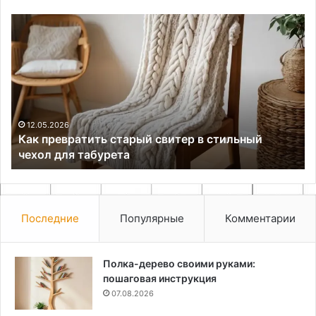
Как
Ка
превратить
сд
старый
пу
свитер
из
в
пл
стильный
бу
чехол
св
для
ру
12.05.2026
Как превратить старый свитер в стильный
табурета
чехол для табурета
Последние
Популярные
Комментарии
Полка-дерево своими руками:
пошаговая инструкция
07.08.2026