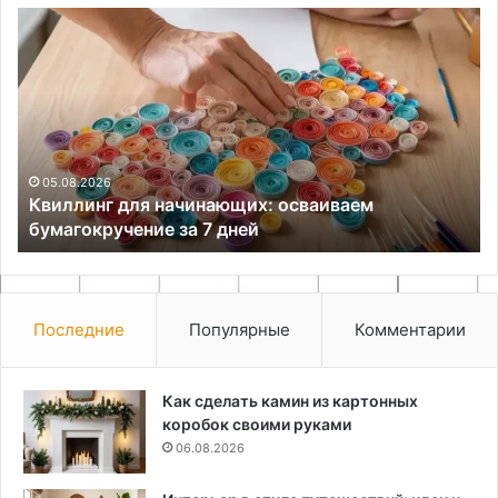
Квиллинг
Эф
для
то
начинающих:
ор
осваиваем
ов
бумагокручение
ку
за
в
7
па
дней
05.08.2026
Квиллинг для начинающих: осваиваем
бумагокручение за 7 дней
Последние
Популярные
Комментарии
Как сделать камин из картонных
коробок своими руками
06.08.2026