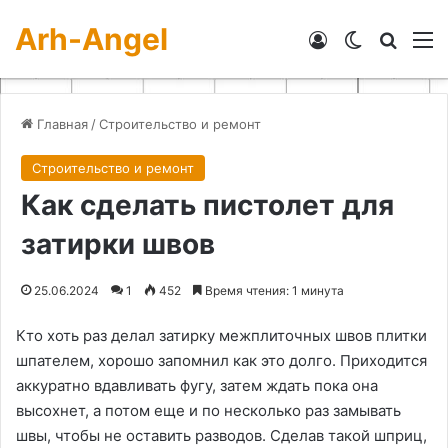
Arh-Angel
Войти
Switch skin
Искат
М
Главная
/
Строительство и ремонт
Строительство и ремонт
Как сделать пистолет для
затирки швов
25.06.2024
1
452
Время чтения: 1 минута
Кто хоть раз делал затирку межплиточных швов плитки
шпателем, хорошо запомнил как это долго. Приходится
аккуратно вдавливать фугу, затем ждать пока она
высохнет, а потом еще и по несколько раз замывать
швы, чтобы не оставить разводов. Сделав такой шприц,