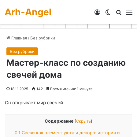
Arh-Angel
Войти
Switch skin
Искат
М
Главная
/
Без рубрики
Без рубрики
Мастер-класс по созданию
свечей дома
18.11.2025
142
Время чтения: 1 минута
Он открывает мир свечей.
Содержание
[
Скрыть
]
0.1
Свечи как элемент уюта и декора: история и