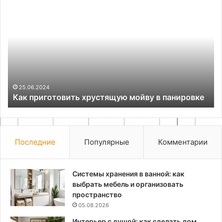
Как
Го
приготовить
—
хрустящую
на
мойву
па
в
в
панировке
за
о
зд
ва
25.06.2024
Как приготовить хрустящую мойву в панировке
пи
Последние
Популярные
Комментарии
Системы хранения в ванной: как
выбрать мебель и организовать
пространство
05.08.2026
Интерьер с душой: как сделать дом