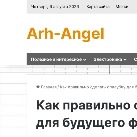
Четверг, 6 августа 2026
Карта сайта
Метки
Arh-Angel
Полезное и интересное
Электроника
С
Главная
/
Как правильно сделать опалубку для
Как правильно 
Украшения
Как
на
сделать
для будущего 
школьную
настенные
ярмарку
часы
своими
руками