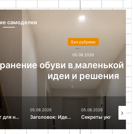
ие самоделки
ез рубрики
05.08.2026
 маленькой прихожей:
и решения
05.08.2026
05.08.2026
05.08.20
начинающих: осваиваем бумагокручение за 7 дней
Заголовок: Идеи декора для ванной комнаты: создаем стиль и уют
Секреты уютного дома: как создать гармонию и комфорт