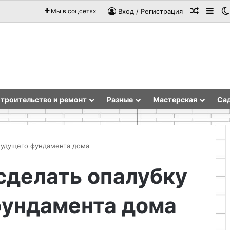
Случай
Sid
Мы в соцсетях
Вход / Регистрация
троительство и ремонт
Разные
Мастерская
Сад
 будущего фундамента дома
сделать опалубку
Переводческое
агентство:
фундамента дома
мост
между
культурами
и