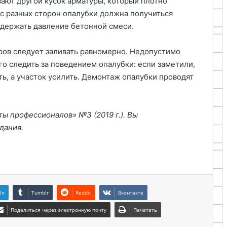
ают другой кусок арматуры, который плотно
 с разных сторон опалубки должна получиться
 держать давление бетонной смеси.
ров следует заливать равномерно. Недопустимо
го следить за поведением опалубки: если заметили,
ть, а участок усилить. Демонтаж опалубки проводят
ы профессионалов» №3 (2019 г.). Вы
дания.
In
Tumblr
Reddit
Вконтакте
Поделиться через электронную почту
Печатать