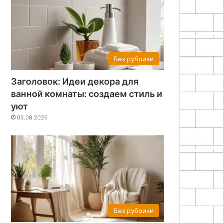
Без рубрики
Без рубрики
Заголовок: Идеи декора для
05.08.2026
ванной комнаты: создаем стиль и
Квиллинг для начинающ
уют
05.08.2026
бумагокручение за
26
05.08.2026
05.08.2026
Эмоциональный дизайн: Как создать интерьер для хорошего настроения
Идеи для ремонта: реальные фото квартир и советы по обустройству
Вешалка из веток своими руками: пошаговый мастер-класс
Без рубрики