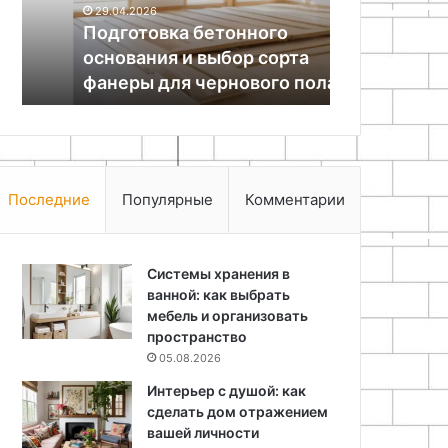
Фотоомоло
29.04.2026
фанеры
—
Подготовка бетонного
декольте в
для
как
основания и выбор сорта
вернуть кож
чернового
вернуть
фанеры для чернового пола
хирургии
пола
коже
упругость
без
хирургии
Последние
Популярные
Комментарии
Системы хранения в
ванной: как выбрать
мебель и организовать
пространство
05.08.2026
Интерьер с душой: как
сделать дом отражением
вашей личности