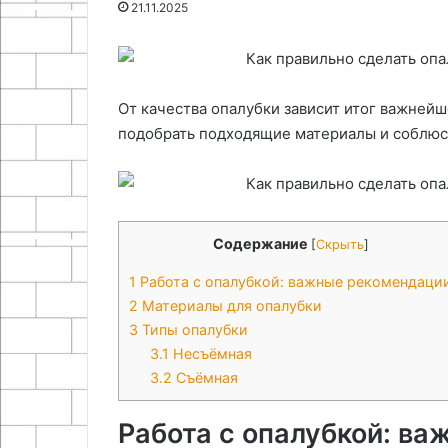
21.11.2025
25.11.2025
18.11.2025
Украшения на школьную
Как сделать н
ярмарку
своими рукам
От качества опалубки зависит итог важнейш
подобрать подходящие материалы и соблюс
Содержание
[
Скрыть
]
1
Работа с опалубкой: важные рекомендаци
2
Материалы для опалубки
3
Типы опалубки
3.1
Несъёмная
3.2
Съёмная
Работа с опалубкой: в