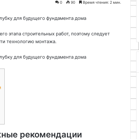
0
90
Время чтения: 2 мин.
21.11.2025
бизнесом
Переводческое агентство:
астенные часы
мост между культурами и
и
бизнесом
его этапа строительных работ, поэтому следует
ти технологию монтажа.
и
ажные рекомендации