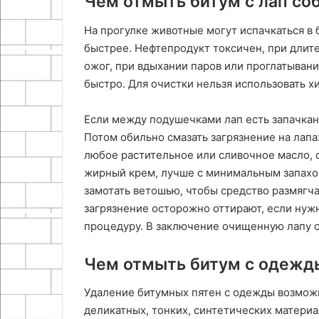
Чем отмыть битум с лап со
На прогулке животные могут испачкаться в 
быстрее. Нефтепродукт токсичен, при длит
ожог, при вдыхании паров или проглатыван
быстро. Для очистки нельзя использовать х
Если между подушечками лап есть запачкан
Потом обильно смазать загрязнение на лап
любое растительное или сливочное масло, 
жирный крем, лучше с минимальным запахо
замотать ветошью, чтобы средство размягч
загрязнение осторожно оттирают, если нуж
процедуру. В заключение очищенную лапу 
Чем отмыть битум с одежды
Удаление битумных пятен с одежды возможно 
деликатных, тонких, синтетических матери