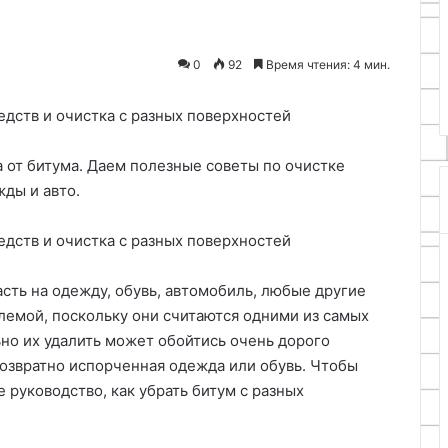
01.08.2026
функциональность
Практичный дизайн: Как
одвесной чехол
совместить эстетику и
0
92
Время чтения: 4 мин.
о ножа
функциональность
 от битума. Даем полезные советы по очистке
жды и авто.
асть на одежду, обувь, автомобиль, любые другие
лемой, поскольку они считаются одними из самых
но их удалить может обойтись очень дорого
озвратно испорченная одежда или обувь. Чтобы
 руководство, как убрать битум с разных