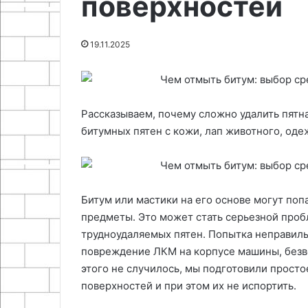
поверхностей
29.04.2026
стен
ножа
Подготовка основания и расчет
25.06.2024
изнутри
параметров теплоизоляции
Как сделать п
19.11.2025
стен изнутри
для карманног
Рассказываем, почему сложно удалить пятна
битумных пятен с кожи, лап животного, оде
Битум или мастики на его основе могут поп
предметы. Это может стать серьезной проб
трудноудаляемых пятен. Попытка неправиль
повреждение ЛКМ на корпусе машины, безв
этого не случилось, мы подготовили простое
поверхностей и при этом их не испортить.