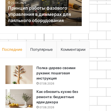
20.04.2026
12.05.2026
для
домашнего
Принцип работы фазового
Вторая жиз
паяльного
пуфа
управления в диммерах для
подготовка
оборудования
паяльного оборудования
домашнего
Последние
Популярные
Комментарии
Полка-дерево своими
руками: пошаговая
инструкция
07.08.2026
Как обновить кухню без
ремонта: бюджетные
идеи декора
07.08.2026