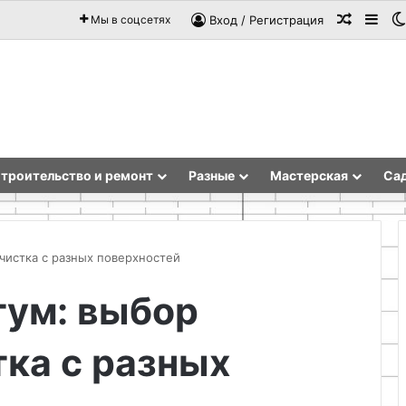
Случай
Sid
Мы в соцсетях
Вход / Регистрация
троительство и ремонт
Разные
Мастерская
Сад
чистка с разных поверхностей
тум: выбор
Практичный
дизайн:
тка с разных
Как
совместить
эстетику
и