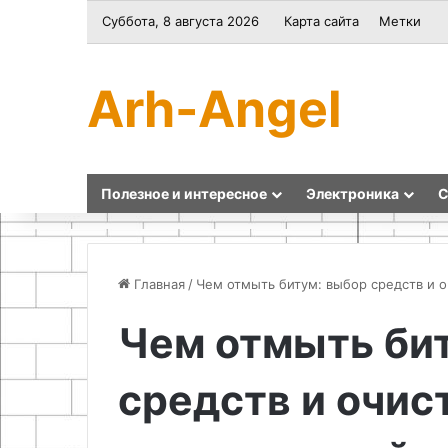
Суббота, 8 августа 2026
Карта сайта
Метки
Arh-Angel
Полезное и интересное
Электроника
С
Главная
/
Чем отмыть битум: выбор средств и о
Чем отмыть би
Подготовка
Как
основания
сделать
средств и очис
и
подвесной
расчет
чехол
параметров
для
теплоизоляции
карманного