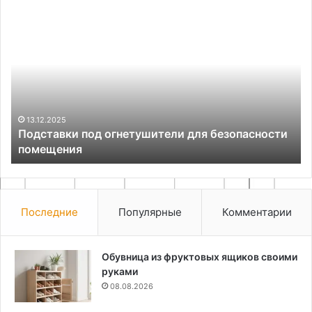
Подставки
Те
под
хо
огнетушители
ба
для
ин
безопасности
и
помещения
по
к
ро
13.12.2025
Подставки под огнетушители для безопасности
помещения
Последние
Популярные
Комментарии
Обувница из фруктовых ящиков своими
руками
08.08.2026