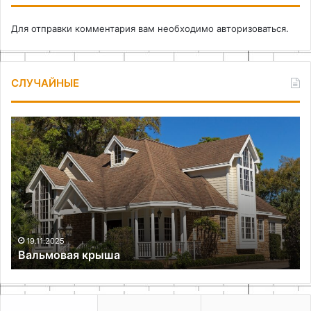
Для отправки комментария вам необходимо
авторизоваться
.
СЛУЧАЙНЫЕ
Вальмовая
По
крыша
де
св
ру
по
ин
19.11.2025
Вальмовая крыша