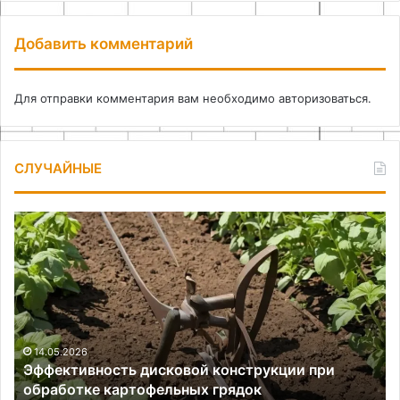
Добавить комментарий
Для отправки комментария вам необходимо
авторизоваться
.
СЛУЧАЙНЫЕ
Эффективность
Иг
дисковой
из
конструкции
фе
при
св
обработке
ру
картофельных
пр
грядок
ма
кл
14.05.2026
Эффективность дисковой конструкции при
дл
обработке картофельных грядок
де