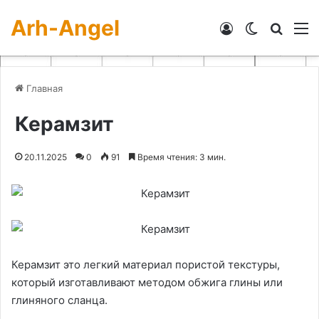
Arh-Angel
Войти
Switch skin
Искат
М
Главная
Керамзит
20.11.2025
0
91
Время чтения: 3 мин.
Керамзит это легкий материал пористой текстуры,
который изготавливают методом обжига глины или
глиняного сланца.