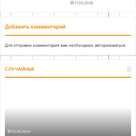
11.05.2026
Добавить комментарий
Для отправки комментария вам необходимо
авторизоваться
.
СЛУЧАЙНЫЕ
Как
Ор
быстро
хр
проверить
на
подшипник
ба
ступицы
ид
без
и
демонтажа
ре
25.06.2024