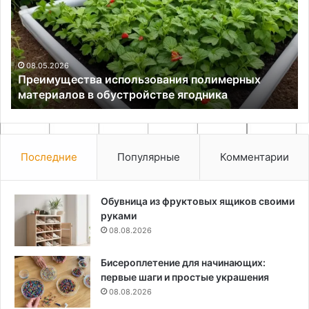
материалов
по
в
де
обустройстве
ягодника
08.05.2026
Преимущества использования полимерных
материалов в обустройстве ягодника
Последние
Популярные
Комментарии
Обувница из фруктовых ящиков своими
руками
08.08.2026
Бисероплетение для начинающих:
первые шаги и простые украшения
08.08.2026