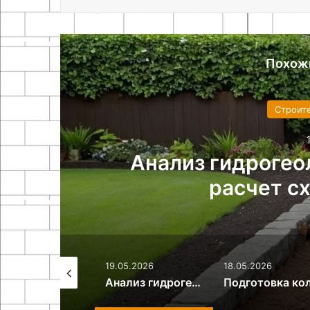
Похож
Строит
в
Анализ гидрогео
расчет с
.05.2026
19.05.2026
18.05.2026
Технология устройства бетонного пола в гараже
Анализ гидрогеологических условий и расчет схемы дренажа