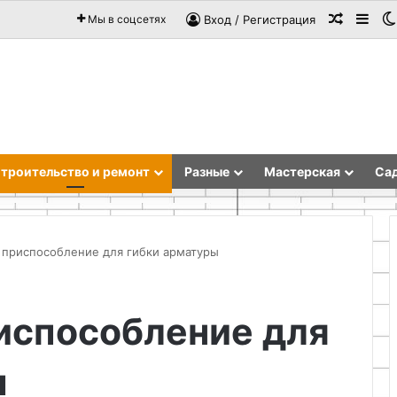
Случай
Sid
Мы в соцсетях
Вход / Регистрация
троительство и ремонт
Разные
Мастерская
Сад
ь приспособление для гибки арматуры
Изготовление
испособление для
буржуйки
из
трубы
ы
для
гаража