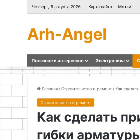
Четверг, 6 августа 2026
Карта сайта
Метки
Arh-Angel
Полезное и интересное
Электроника
С
Главная
/
Строительство и ремонт
/
Как сделат
Строительство и ремонт
Как
Как
Как сделать пр
сделать
приготовить
органайзер
пиццу
для
из
гибки арматур
сверл
кабачков
своими