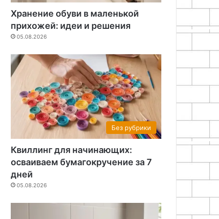
Хранение обуви в маленькой
прихожей: идеи и решения
05.08.2026
Строительство и ремонт
18.05.2026
Подготовка колодезного с
периоду
Без рубрики
Квиллинг для начинающих:
осваиваем бумагокручение за 7
дней
05.08.2026
26
18.05.2026
17.05.2026
Как сделать утепление веранды минватой своими руками
Самодельная стяжка пола в гараже с армированием
Подготовка рабочего пространства и соблюдение техники безопасности при кровельных работах