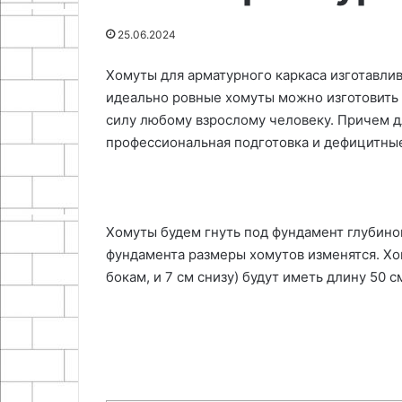
руками
23.04.2026
25.06.2024
25.06.2024
Как сделать органайзер для
Как приготовит
сверл своими руками
кабачков
Хомуты для арматурного каркаса изготавлив
идеально ровные хомуты можно изготовить 
силу любому взрослому человеку. Причем д
профессиональная подготовка и дефицитны
Хомуты будем гнуть под фундамент глубиной
фундамента размеры хомутов изменятся. Хом
бокам, и 7 см снизу) будут иметь длину 50 с