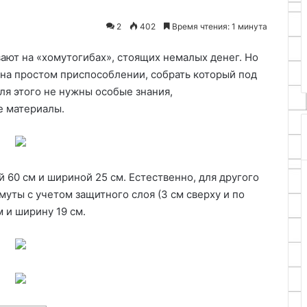
10.05.2026
своими
Изготовление буржуйки из
2
402
Время чтения: 1 минута
руками
ь пиццу из
трубы для гаража своими
руками
ают на «хомутогибах», стоящих немалых денег. Но
на простом приспособлении, собрать который под
ля этого не нужны особые знания,
е материалы.
 60 см и шириной 25 см. Естественно, для другого
уты с учетом защитного слоя (3 см сверху и по
м и ширину 19 см.