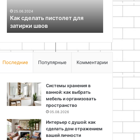
09.05.2026
тюнера
Архитектур
25.06.2024
на
Как сделать пистолет для
самодельно
базе
затирки швов
базе TDA70
TDA7000
Последние
Популярные
Комментарии
Системы хранения в
ванной: как выбрать
мебель и организовать
пространство
05.08.2026
Интерьер с душой: как
сделать дом отражением
вашей личности