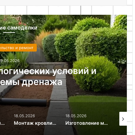
ие самоделки
ельство и ремонт
19.05.2026
логических условий и
хемы дренажа
18.05.2026
18.05.2026
18.05.20
Подготовка колодезного ствола к зимнему периоду
Монтаж кровли из металлочерепицы и устройство кровельного пирога
Изготовление металлической чердачной лестницы своими руками