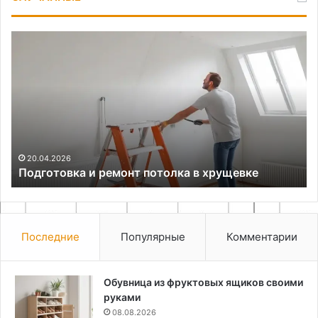
Подготовка
Ос
и
вы
ремонт
кр
потолка
ма
в
и
хрущевке
ин
дл
на
20.04.2026
Подготовка и ремонт потолка в хрущевке
Последние
Популярные
Комментарии
Обувница из фруктовых ящиков своими
руками
08.08.2026