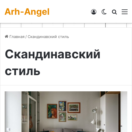
Arh-Angel
Войти
Switch skin
Искат
М
Главная
/
Скандинавский стиль
Скандинавский
стиль