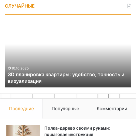
СЛУЧАЙНЫЕ
3D
Ёл
планировка
ш
квартиры:
в
удобство,
те
точность
па
и
м
визуализация
10.10.2025
3D планировка квартиры: удобство, точность и
визуализация
Последние
Популярные
Комментарии
Полка-дерево своими руками:
пошаговая инструкция