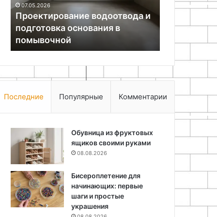
07.05.2026
помывочной
Проектирование водоотвода и
подготовка основания в
19.11.2025
помывочной
Гидрофобиз
Последние
Популярные
Комментарии
Обувница из фруктовых
ящиков своими руками
08.08.2026
Бисероплетение для
начинающих: первые
шаги и простые
украшения
08.08.2026