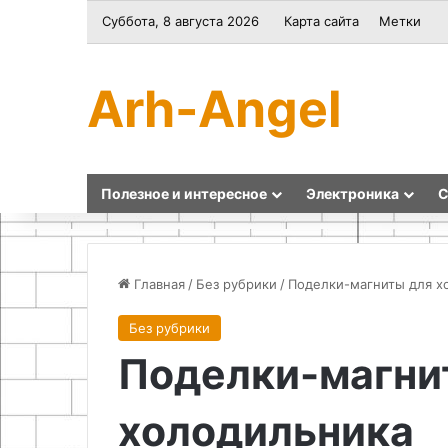
Суббота, 8 августа 2026
Карта сайта
Метки
Arh-Angel
Полезное и интересное
Электроника
С
Главная
/
Без рубрики
/
Поделки-магниты для х
Без рубрики
Как
Игрушки
Поделки-магни
сделать
из
браслет
фетра
своими
своими
холодильника
руками
руками:
простой