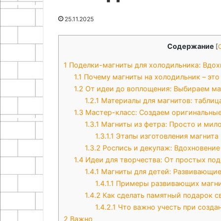
21.07.2026
мастер-
Игрушки из фе
18.11.2025
25.11.2025
класс
Как сделать браслет своими
руками: прост
для
руками
для детей и н
детей
Содержание
[
и
начинающих
1
Поделки-магниты для холодильника: Вдох
1.1
Почему магниты на холодильник – это
1.2
От идеи до воплощения: Выбираем ма
1.2.1
Материалы для магнитов: таблиц
1.3
Мастер-класс: Создаем оригинальны
1.3.1
Магниты из фетра: Просто и мил
1.3.1.1
Этапы изготовления магнита 
1.3.2
Роспись и декупаж: Вдохновение
1.4
Идеи для творчества: От простых под
1.4.1
Магниты для детей: Развивающие
1.4.1.1
Примеры развивающих магни
1.4.2
Как сделать памятный подарок с
1.4.2.1
Что важно учесть при созда
2
Важно