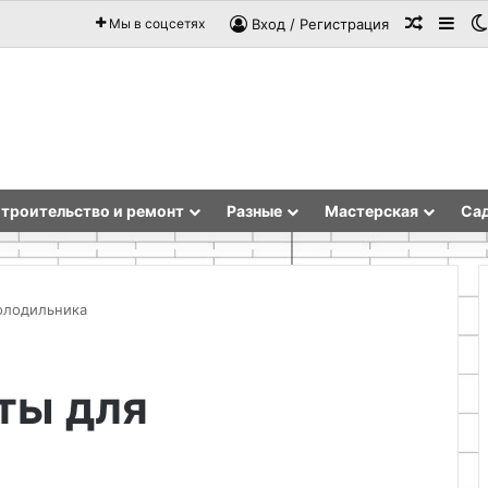
Случай
Sid
Мы в соцсетях
Вход / Регистрация
троительство и ремонт
Разные
Мастерская
Сад
олодильника
DIY
ты для
подсвечник
из
банки