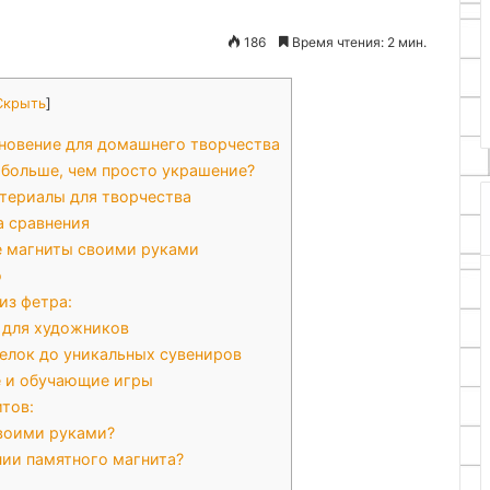
тра своими
186
Время чтения: 2 мин.
ой мастер-класс
28.11.2025
ачинающих
DIY подсвечник из банки
Скрыть
]
новение для домашнего творчества
 больше, чем просто украшение?
териалы для творчества
а сравнения
е магниты своими руками
о
из фетра:
 для художников
елок до уникальных сувениров
 и обучающие игры
тов:
воими руками?
нии памятного магнита?