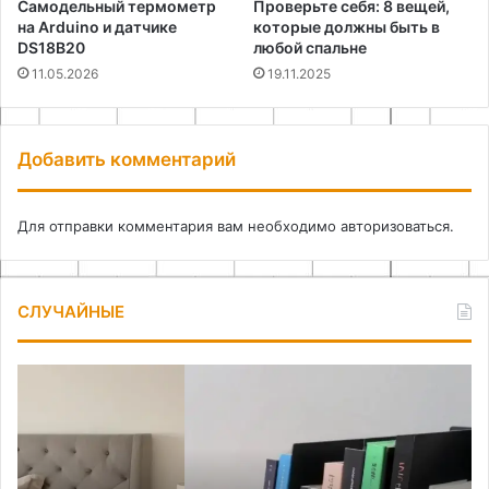
Самодельный термометр
Проверьте себя: 8 вещей,
на Arduino и датчике
которые должны быть в
DS18B20
любой спальне
11.05.2026
19.11.2025
Добавить комментарий
Для отправки комментария вам необходимо
авторизоваться
.
СЛУЧАЙНЫЕ
Как
Вд
сделать
дл
металлический
ин
держатель
от
для
ид
книг
до