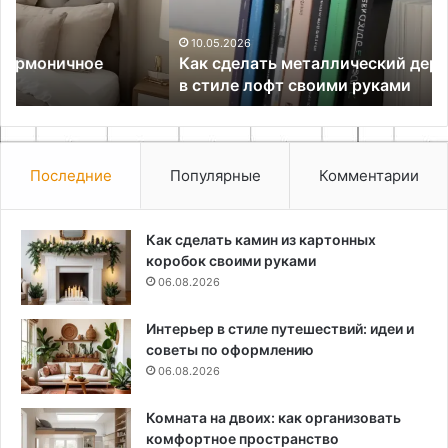
в
во
стиле
10.05.2026
Как сделать металлический держатель для книг
лофт
в стиле лофт своими руками
своими
руками
Последние
Популярные
Комментарии
Как сделать камин из картонных
коробок своими руками
06.08.2026
Интерьер в стиле путешествий: идеи и
советы по оформлению
06.08.2026
Комната на двоих: как организовать
комфортное пространство