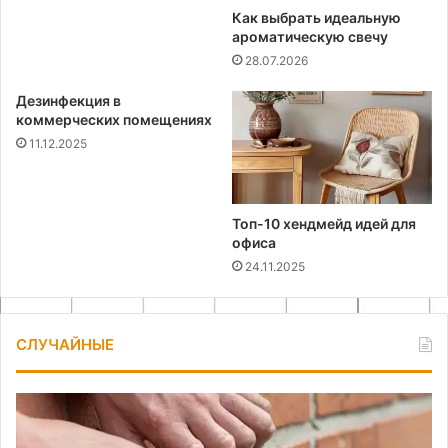
Как выбрать идеальную
ароматическую свечу
28.07.2026
Дезинфекция в
коммерческих помещениях
11.12.2025
Топ-10 хендмейд идей для
офиса
24.11.2025
СЛУЧАЙНЫЕ
Значение
Сп
расшивки
с
для
ха