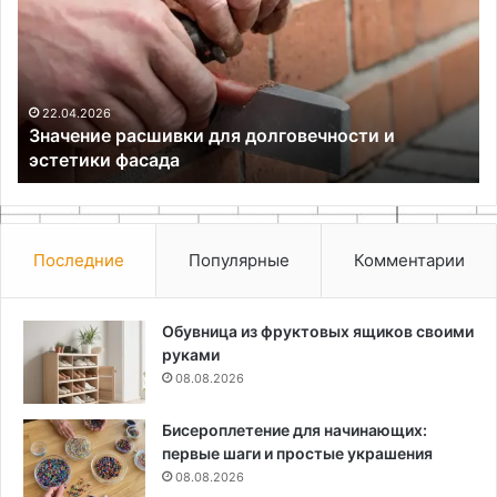
долговечности
не
и
ид
эстетики
дл
фасада
ин
22.04.2026
Значение расшивки для долговечности и
я
эстетики фасада
Последние
Популярные
Комментарии
Обувница из фруктовых ящиков своими
руками
08.08.2026
Бисероплетение для начинающих:
первые шаги и простые украшения
08.08.2026