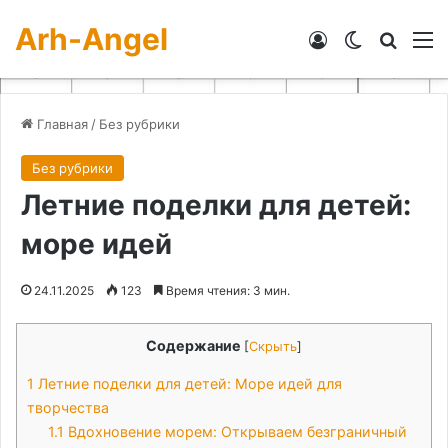
Arh-Angel
Войти
Switch skin
Искат
М
Главная
/
Без рубрики
Без рубрики
Летние поделки для детей:
море идей
24.11.2025
123
Время чтения: 3 мин.
Содержание
[
Скрыть
]
1
Летние поделки для детей: Море идей для
творчества
1.1
Вдохновение морем: Открываем безграничный