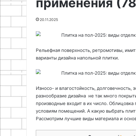
применения (78
04.05.2026
лампы
руками
Как сделать м
26.04.2026
Базовый набор узлов для
высокого давл
20.11.2025
запуска натриевой лампы
руками
Рельефная поверхность, ретромотивы, имит
варианты дизайна напольной плитки.
Износо- и влагостойкость, долговечность, 
разнообразие дизайна не так много покрыти
производные входит в их число. Облицовка 
условиям помещений. А какую выбрать плитку
Рассмотрим лучшие виды материала и осно