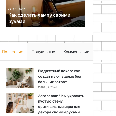
03.05.2026
светодиоде
Как сделат
18.11.2025
Как сделать лампу своими
сигнализат
руками
светодиод
Последние
Популярные
Комментарии
Бюджетный декор: как
создать уют в доме без
больших затрат
08.08.2026
Заголовок: Чем украсить
пустую стену:
оригинальные идеи для
декора своими руками