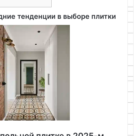
дние тенденции в выборе плитки
польной плитке в 2025-м