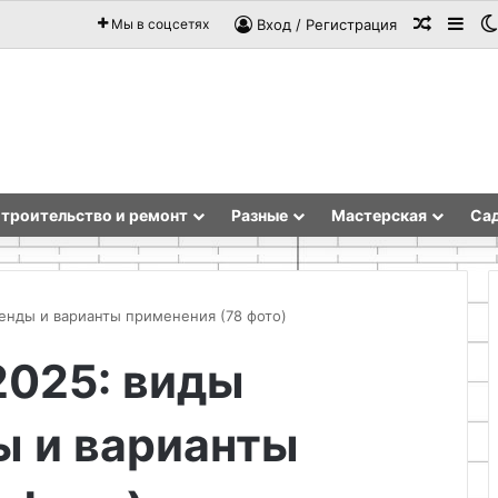
Случай
Sid
Мы в соцсетях
Вход / Регистрация
троительство и ремонт
Разные
Мастерская
Сад
ренды и варианты применения (78 фото)
2025: виды
Технология
реставрации
ы и варианты
и
ремонта
бетонного
пола