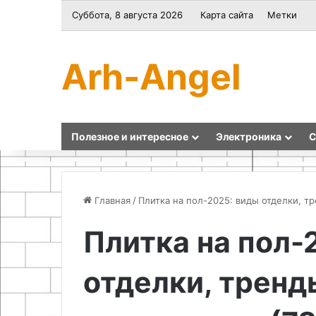
Суббота, 8 августа 2026
Карта сайта
Метки
Arh-Angel
Полезное и интересное
Электроника
С
Главная
/
Плитка на пол-2025: виды отделки, т
Плитка на пол-
Базовый
Как
набор
сделать
отделки, тренд
узлов
минимойку
для
высокого
запуска
давления
натриевой
своими