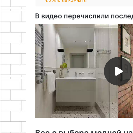
4.5
Жилые комнаты
В видео перечислили после
Все о выборе модной на