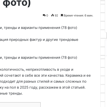
 фото)
инимойку
03.05.2026
ения своими
Технология реставрации и
0
92
Время чтения: 6 мин.
ремонта бетонного пола
ация природных фактур и другие трендовые
экологичность, неприхотливость в уходе и
й сочетают в себе все эти качества. Керамика и ее
подходит для разных стилей и самых сложных по
 на пол в 2025 году, расскажем в этой статьей.
вные тренды.