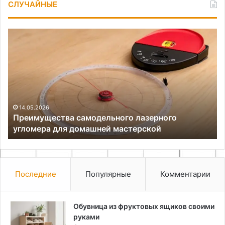
СЛУЧАЙНЫЕ
Преимущества
Ка
самодельного
от
лазерного
зе
угломера
во
для
в
домашней
пи
мастерской
ку
14.05.2026
Преимущества самодельного лазерного
угломера для домашней мастерской
Последние
Популярные
Комментарии
Обувница из фруктовых ящиков своими
руками