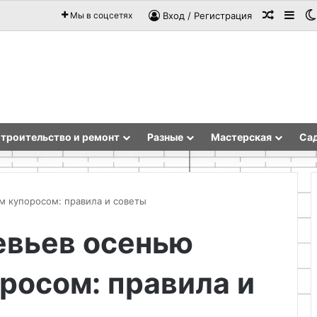
Случай
Sid
Мы в соцсетях
Вход / Регистрация
троительство и ремонт
Разные
Мастерская
Сад
 купоросом: правила и советы
евьев осенью
Бетонная
стяжка
росом: правила и