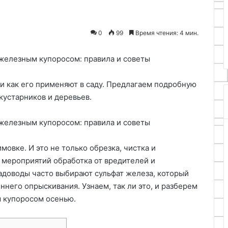
 семян и
 основы
19.11.2025
0
99
Время чтения: 4 мин.
посеву
Бетонная стяжка
и как его применяют в саду. Предлагаем подробную
кустарников и деревьев.
имовке. И это не только обрезка, чистка и
 мероприятий обработка от вредителей и
адоводы часто выбирают сульфат железа, который
него опрыскивания. Узнаем, так ли это, и разберем
м купоросом осенью.