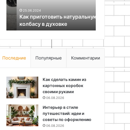
06.08.2026
и
Уют в детал
25.06.2024
пледы
Как приготовить натуральную
декоративн
преображают
колбасу в духовке
пледы прео
интерьер
Последние
Популярные
Комментарии
Как сделать камин из
картонных коробок
своими руками
06.08.2026
Интерьер в стиле
путешествий: идеи и
советы по оформлению
06.08.2026