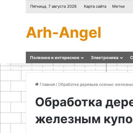
Пятница, 7 августа 2026
Карта сайта
Метки
Arh-Angel
Полезное и интересное
Электроника
С
Главная
/
Обработка деревьев осенью железным
Обработка дер
Как
Стратификация
соединить
семян
железным купо
шерстяную
и
нить
биологические
без
основы
узла
подготовки