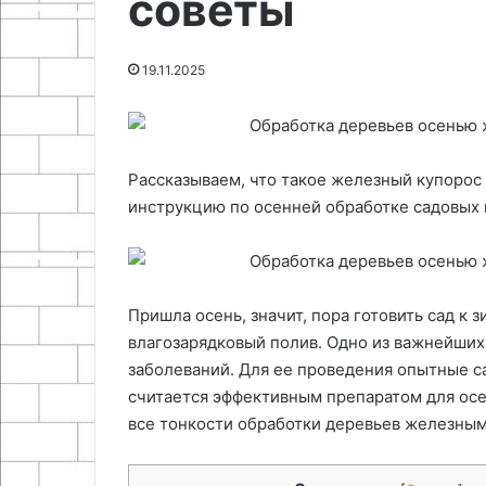
советы
29.04.2026
и
к
Стратификация
25.06.2024
утолщения
посеву
Как соединить шерстяную нить
биологические
19.11.2025
без узла и утолщения
подготовки к 
Рассказываем, что такое железный купорос 
инструкцию по осенней обработке садовых 
Пришла осень, значит, пора готовить сад к з
влагозарядковый полив. Одно из важнейших
заболеваний. Для ее проведения опытные с
считается эффективным препаратом для осен
все тонкости обработки деревьев железны