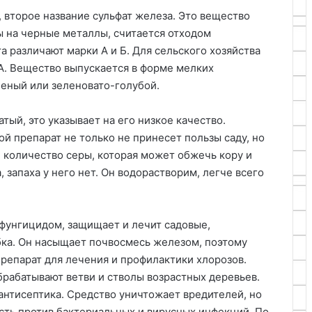
 второе название сульфат железа. Это вещество
ы на черные металлы, считается отходом
а различают марки А и Б. Для сельского хозяйства
А. Вещество выпускается в форме мелких
леный или зеленовато-голубой.
тый, это указывает на его низкое качество.
й препарат не только не принесет пользы саду, но
 количество серы, которая может обжечь кору и
 запаха у него нет. Он водорастворим, легче всего
фунгицидом, защищает и лечит садовые,
бка. Он насыщает почвосмесь железом, поэтому
репарат для лечения и профилактики хлорозов.
брабатывают ветви и стволы возрастных деревьев.
антисептика. Средство уничтожает вредителей, но
сть против бактериальных и вирусных инфекций. По