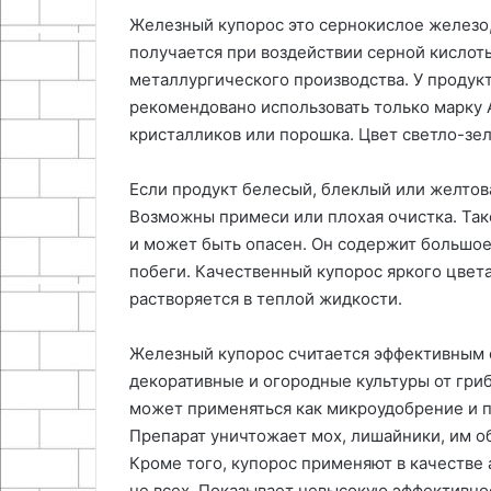
Железный купорос это сернокислое железо,
получается при воздействии серной кислот
металлургического производства. У продукт
рекомендовано использовать только марку 
кристалликов или порошка. Цвет светло-зе
Если продукт белесый, блеклый или желтова
Возможны примеси или плохая очистка. Тако
и может быть опасен. Он содержит большое
побеги. Качественный купорос яркого цвета,
растворяется в теплой жидкости.
Железный купорос считается эффективным 
декоративные и огородные культуры от гри
может применяться как микроудобрение и п
Препарат уничтожает мох, лишайники, им о
Кроме того, купорос применяют в качестве 
не всех. Показывает невысокую эффективно