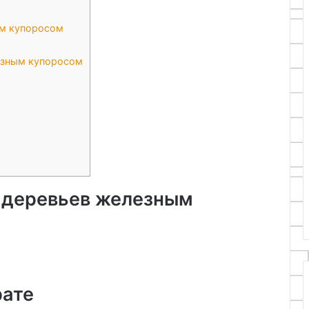
м купоросом
езным купоросом
 деревьев железным
рате