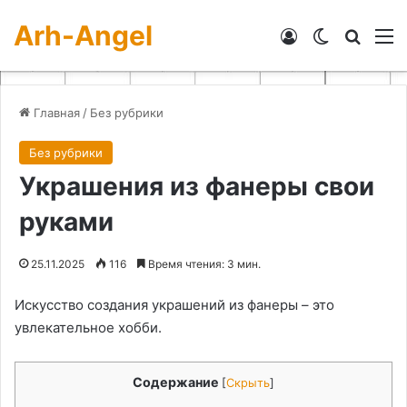
Arh-Angel
Войти
Switch skin
Искат
М
Главная
/
Без рубрики
Без рубрики
Украшения из фанеры свои
руками
25.11.2025
116
Время чтения: 3 мин.
Искусство создания украшений из фанеры – это
увлекательное хобби.
Содержание
[
Скрыть
]