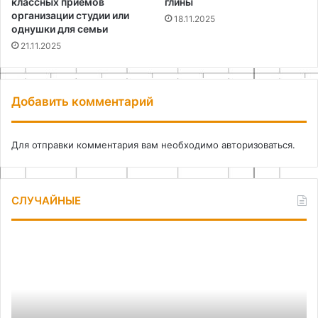
классных приемов
глины
организации студии или
18.11.2025
однушки для семьи
21.11.2025
Добавить комментарий
Для отправки комментария вам необходимо
авторизоваться
.
СЛУЧАЙНЫЕ
Организация
Че
хранения
на
на
ме
балконе:
св
идеи
ру
и
по