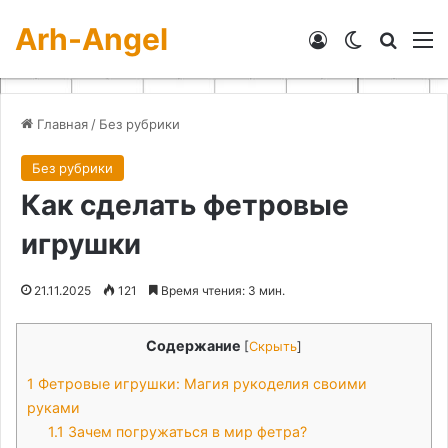
Arh-Angel
Войти
Switch skin
Искат
М
Главная
/
Без рубрики
Без рубрики
Как сделать фетровые
игрушки
21.11.2025
121
Время чтения: 3 мин.
Содержание
[
Скрыть
]
1
Фетровые игрушки: Магия рукоделия своими
руками
1.1
Зачем погружаться в мир фетра?