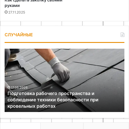
руками
27.11.2025
СЛУЧАЙНЫЕ
Подготовка
Ка
рабочего
сд
пространства
до
и
дл
соблюдение
ку
техники
из
безопасности
ко
17.05.2026
Подготовка рабочего пространства и
при
св
соблюдение техники безопасности при
кровельных
ру
кровельных работах
работах