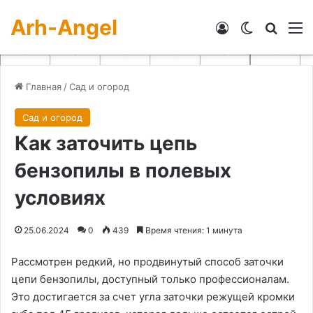
Arh-Angel
Войти
Switch skin
Искат
М
Главная
/
Сад и огород
Сад и огород
Как заточить цепь
бензопилы в полевых
условиях
25.06.2024
0
439
Время чтения: 1 минута
Рассмотрен редкий, но продвинутый способ заточки
цепи бензопилы, доступный только профессионалам.
Это достигается за счет угла заточки режущей кромки