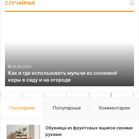
СЛУЧАЙНЫЕ
Как
Ка
и
сд
где
эл
использовать
ба
мульчи
из
сосновой
коры
25.06.2024
Как и где использовать мульчи из сосновой
в
коры в саду и на огороде
саду
и
на
огороде
Последние
Популярные
Комментарии
Обувница из фруктовых ящиков своими
руками