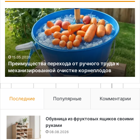
Преимущества
Яр
перехода
ид
от
дл
ручного
ле
труда
де
к
механизированной
очистке
15.05.2026
Преимущества перехода от ручного труда к
корнеплодов
механизированной очистке корнеплодов
Последние
Популярные
Комментарии
Обувница из фруктовых ящиков своими
руками
08.08.2026