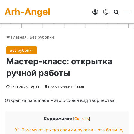
Arh-Angel
Войти
Switch skin
Искат
М
Главная
/
Без рубрики
Без рубрики
Мастер-класс: открытка
ручной работы
27.11.2025
111
Время чтения: 2 мин.
Открытка handmade – это особый вид творчества.
Содержание
[
Скрыть
]
0.1
Почему открытка своими руками – это больше,