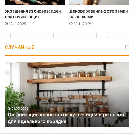
Украшения из бисера: идеи
Декорирование фоторамки
для начинающих
ракушками
18.11.2025
23.11.2025
СЛУЧАЙНЫЕ
Организация
Ко
хранения
и
на
ха
кухне:
че
идеи
те
и
оф
решения
в
для
ст
21.07.2026
Организация хранения на кухне: идеи и решения
идеального
ше
для идеального порядка
порядка
ш