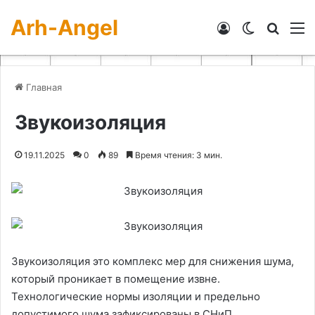
Arh-Angel
Войти
Switch skin
Искат
М
Главная
Звукоизоляция
19.11.2025
0
89
Время чтения: 3 мин.
Звукоизоляция это комплекс мер для снижения шума,
который проникает в помещение извне.
Технологические нормы изоляции и предельно
допустимого шума зафиксированы в СНиП.