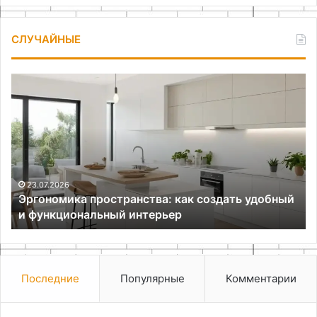
СЛУЧАЙНЫЕ
Эргономика
Ча
пространства:
на
как
Ar
создать
св
удобный
ру
и
функциональный
интерьер
23.07.2026
Эргономика пространства: как создать удобный
и функциональный интерьер
Последние
Популярные
Комментарии