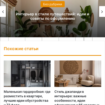
Без рубрики
Интерьер в стиле путешествий: идеи и
советы по оформлению
Похожие статьи
Маленькая гардеробная: где
Стиль джапанди в
разместить в квартире,
интерьере: важные
лучшие идеи обустройства
особенности, идеи
и 73 фото
оформления и 85 красивых