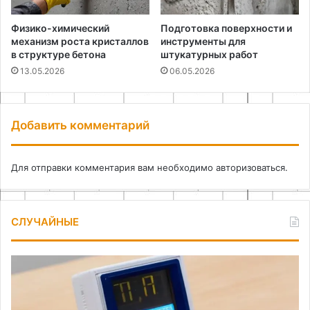
Физико-химический
Подготовка поверхности и
механизм роста кристаллов
инструменты для
в структуре бетона
штукатурных работ
13.05.2026
06.05.2026
Добавить комментарий
Для отправки комментария вам необходимо
авторизоваться
.
СЛУЧАЙНЫЕ
Самодельный
Гр
термогигрометр
из
на
ши
ардуино
св