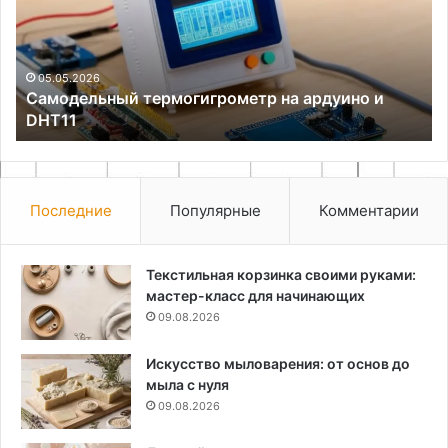
и
ру
DHT11
вы
ма
и
05.05.2026
Самодельный термогигрометр на ардуино и
мо
DHT11
Последние
Популярные
Комментарии
Текстильная корзинка своими руками:
мастер-класс для начинающих
09.08.2026
Искусство мыловарения: от основ до
мыла с нуля
09.08.2026