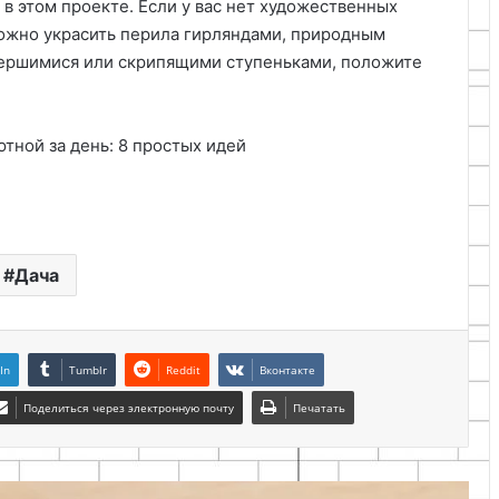
 в этом проекте. Если у вас нет художественных
ожно украсить перила гирляндами, природным
стершимися или скрипящими ступеньками, положите
Дача
In
Tumblr
Reddit
Вконтакте
Поделиться через электронную почту
Печатать