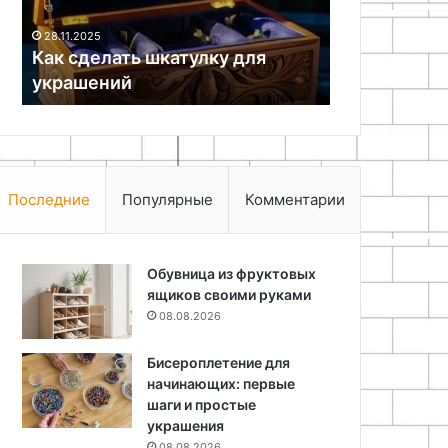
28.11.2025
09.05.2026
Как сделать шкатулку для
Подготовка
украшений
основы к д
Последние
Популярные
Комментарии
Обувница из фруктовых
ящиков своими руками
08.08.2026
Бисероплетение для
начинающих: первые
шаги и простые
украшения
08.08.2026