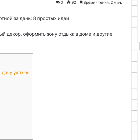
0
92
Время чтения: 2 мин.
21.04.2026
квиллинга
енного
Подготовка инструментов и
з фанеры и
рабочего пространства для
ожи
квиллинга
й декор, оформить зону отдыха в доме и другие
 дачу уютнее