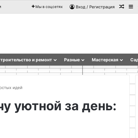
Случа
Si
и
Мы в соцсетях
Вход / Регистрация
троительство и ремонт
Разные
Мастерская
Сад
ростых идей
чу уютной за день:
Подготовка
инструментов
и
рабочего
пространства
для