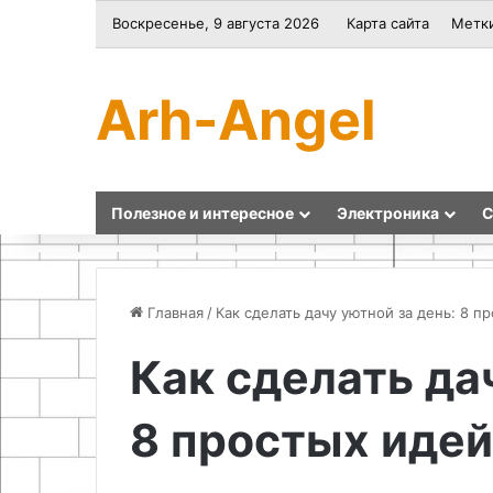
Воскресенье, 9 августа 2026
Карта сайта
Метк
Arh-Angel
Полезное и интересное
Электроника
С
Главная
/
Как сделать дачу уютной за день: 8 п
Как сделать да
Как
Создание
сделать
настенного
8 простых идей
подставку
органайзера
для
из
телефона
фанеры
и