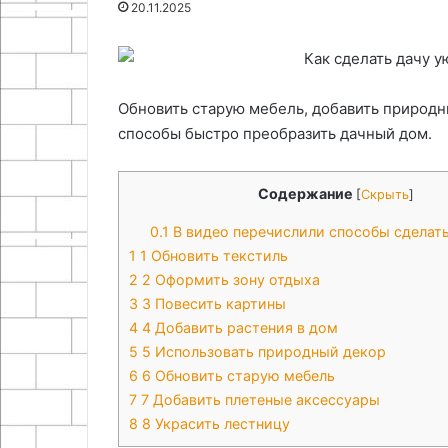
20.11.2025
06.05.2026
натуральной
Создание наст
23.11.2025
кожи
Как сделать подставку для
органайзера и
телефона
натуральной к
Обновить старую мебель, добавить природны
способы быстро преобразить дачный дом.
Содержание
[
Скрыть
]
0.1
В видео перечислили способы сделать
1
1 Обновить текстиль
2
2 Оформить зону отдыха
3
3 Повесить картины
4
4 Добавить растения в дом
5
5 Использовать природный декор
6
6 Обновить старую мебель
7
7 Добавить плетеные аксессуары
8
8 Украсить лестницу