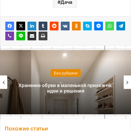
Дача
Без рубрики
Квиллинг для начинающих: осваиваем
бумагокручение за 7 дней
Похожие статьи