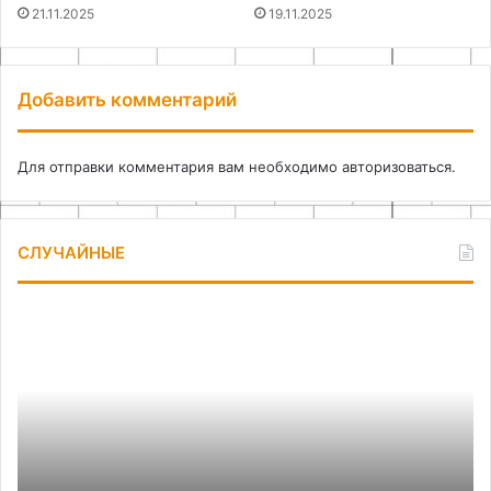
21.11.2025
19.11.2025
Добавить комментарий
Для отправки комментария вам необходимо
авторизоваться
.
СЛУЧАЙНЫЕ
Volga
Ка
Dream:
пр
премиальные
пр
речные
к
круизы
а
по
России
09.08.2025