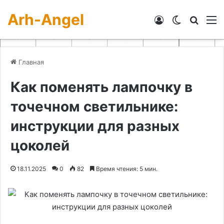
Arh-Angel
Войти
Switch skin
Искат
М
Главная
Как поменять лампочку в
точечном светильнике:
инструкции для разных
цоколей
18.11.2025
0
82
Время чтения: 5 мин.