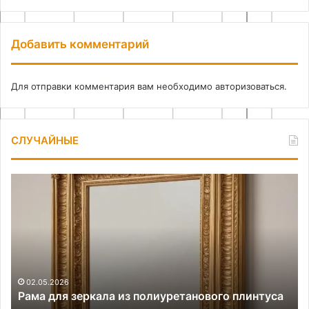
Добавить комментарий
Для отправки комментария вам необходимо
авторизоваться
.
СЛУЧАЙНЫЕ
Рама
Ка
для
от
зеркала
т
из
и
полиуретанового
пр
плинтуса
в
своими
пл
руками
де
02.05.2026
Рама для зеркала из полиуретанового плинтуса